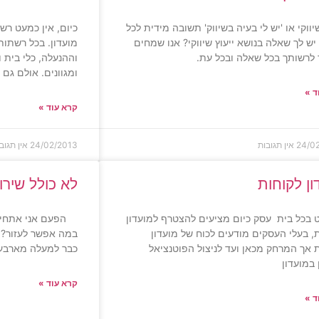
שיווקי או 'יש לי בעיה בשיווק' תשובה מידית לכל
כיום, אין כמעט רש
ש לך שאלה בנושא ייעוץ שיווקי? אנו שמחים
מועדון. בכל רשתות
לרשותך בכל שאלה ובכל עת.
וההנעלה, כלי בית 
ומגוונים. אולם גם
ד »
קרא עוד »
24/0
אין תגובות
24/02/2013
אין תגוב
ון לקוחות
לא כולל שירו
בכל בית עסק כיום מציעים להצטרף למועדון
הפעם אני אתחיל 
, בעלי העסקים מודעים לכוח של מועדון
במה אפשר לעזור? ל
 אך המרחק מכאן ועד לניצול הפוטנציאל
כבר למעלה מארבע 
במועדון
קרא עוד »
ד »