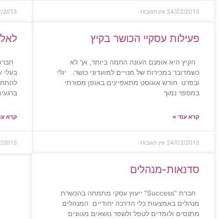
24/02/2013
אין תגובות
2/2013
פעילות עסקיי הכושר בקיץ
לאלו
הקיץ היא אומנם העונה החמה ביותר, אך לא
כשמדובר במכירות של מנויים למועדוני כושר. יולי
בעלי ע
ובפרט חודש אוגוסט מתאפיינים באופן מסורתי
להתחק
במספר נמוך
ברגעי
קרא עוד »
קרא עו
24/02/2013
אין תגובות
2/2013
סדנאות-מנהלים
חברת "Success" ייעוץ עסקי מתמחה בהכשרת
מנהלים באמצעות כלי הדרכה יחודיים המנהלים
מתנסים ולומדים לטפל ולשפר נושאים מגוונים