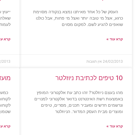
העסק של כל אחד מאיתנו נמצא בנקודה מסוימת
ייעוץ 
כרגע, אצל מי טובה יותר ואצל מי פחות, אבל כולנו
שאלה י
שואפים להגיע לשם. למקום מסוים
לעמוד 
קרא עוד »
קרא עו
24/02/2013
אין תגובות
2/2013
10 טיפים לכתיבת ניוזלטר
מועד
מהו בעצם ניוזלטר? זהו כתב עת אלקטרוני המופץ
כמעט 
באמצעות רשת האינטרנט בדואר אלקטרוני למנויים
לקוחות
ונרשמים חדשים ומעביר תכנים, מסרים, טיפים
לקוחות
ומוצרים מבית העסק המדוור. הניוזלטר
שטמון 
קרא עוד »
קרא עו