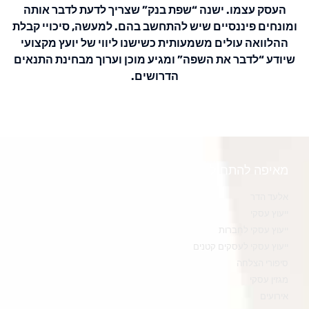
העסק עצמו. ישנה “שפת בנק” שצריך לדעת לדבר אותה
ומונחים פיננסיים שיש להתחשב בהם. למעשה, סיכויי קבלת
ההלוואה עולים משמעותית כשישנו ליווי של יועץ מקצועי
שיודע “לדבר את השפה” ומגיע מוכן וערוך מבחינת התנאים
הדרושים.
מאיפה להתחיל
אלעד הדר
ייעוץ עסקי
ייעוץ עסקי לחברות
ייעוץ עסקי לעסקים קטנים
סיפורי הצלחה
מגזין עסקי
אירועים