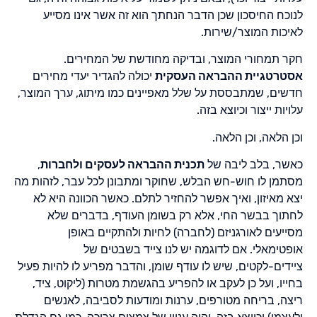
לנוכח החיסכון שכן הדבר הנחתך הוא זה אשר אינו מסייע
לאיכות המוצר/שירות.
חקר תמחורי המוצר, ובדיקה מחודשת של המחירים.
אסטרטגיית ההבראה העסקית
יכולה להגדיר יעדי מחירים
חדשים, שמתבססת על שלל מאפיינים כמו מיתוג, ערך המוצר,
עלויות ייצור וכיוצא בזה.
וכן הלאה, וכן הלאה.
כאשר, בלב ליבה של
תכנית ההבראה לעסקים ולחברות
,
מסתמן לו חוש-חש הבלש, שחוקר ומתבונן לכל עבר, לזהות מה
יצא מאיזון, ואיך אפשר להחזיר לתלם. כאשר הכוונה היא לא
לחתוך בבשר החי, אלא רק בשומן העודף, בדברים שלא
מסייעים לאורגניזם (לחברה) לחיות ולהתקיים באופן
אופטימאלי. אם לדוגמה יש לנו צייד בשבטים של
ציידים-לקטים, שיש לו עודף שומן, והדבר מפריע לו להיות פעיל
בחייו, ועל כן לעקב או להפריע בהגשמת מטרות (ליקוט, ציד,
ריצה, בריחה מטורפים, ערנות ומודעות לסביבה, לאנשים