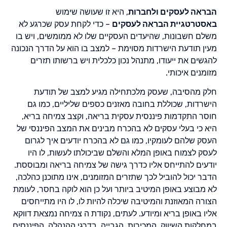
הבראה לעסקים ולחברות
, היא זו שעושה שימוש
באסטרטגיית הבראה לעסקים
– כדי לקחת עסק שכרגע לא
משלם חשבונות, שהיעדים העסקיים שלו לא ממומשים, ויש בו
מעין תודעת הישרדות מסוימת – למצב בו הוא על הדרך הנכונה
להגשים את ייעודו, מתנהל נכון כלכלית ויש ברשותו תזרים
מזומנים איכותי.
חלק מהסיבה, שעסק מלכתחילה מגיע למצב של תודעת
הישרדות, שכוללת בחובה מאזנים כספים שליליים, כמו גם
חוסר התקדמות פיננסית עסקית בריאה, וקצב צמיחה בריא,
היא כי בעלי עסקים לא בהכרח מבינים את המצב הפיננסי של
העסק שלהם לעומקיו, כמו גם לא בהכרח יודעים איך לגרום
לעסק לצמוח באופן המלא והשלם שביכולתו לעשות, לו היו
יודעים להתייחס אליו כדרך גישה של צמיחה בריאה ומבוססת.
הדבר יכול להוביל לכך שתזרים המזומנים, אינו מתוכנן כהלכה,
לא מבוצע באופן המיטיב ביותר ועל כן הוא לוקה בחסר, לעומת
הצורה המאוזנת והמיטיבה שיכלה להיות לו, לו היו מתייחסים
אליו באופן בריא ומיודע. לעתים, נקודת ה צמיחה נמצאת דווקא
במחלקות השיווק, המכירות, הגבייה, בדרגי ההנהלה, הפיננסים