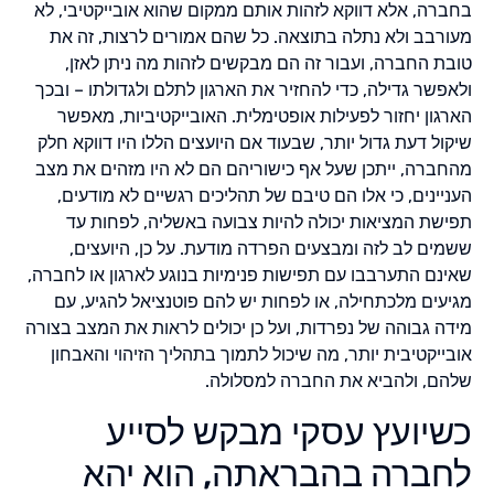
בחברה, אלא דווקא לזהות אותם ממקום שהוא אובייקטיבי, לא
מעורבב ולא נתלה בתוצאה. כל שהם אמורים לרצות, זה את
טובת החברה, ועבור זה הם מבקשים לזהות מה ניתן לאזן,
ולאפשר גדילה, כדי להחזיר את הארגון לתלם ולגדולתו – ובכך
הארגון יחזור לפעילות אופטימלית. האובייקטיביות, מאפשר
שיקול דעת גדול יותר, שבעוד אם היועצים הללו היו דווקא חלק
מהחברה, ייתכן שעל אף כישוריהם הם לא היו מזהים את מצב
העניינים, כי אלו הם טיבם של תהליכים רגשיים לא מודעים,
תפישת המציאות יכולה להיות צבועה באשליה, לפחות עד
ששמים לב לזה ומבצעים הפרדה מודעת. על כן, היועצים,
שאינם התערבבו עם תפישות פנימיות בנוגע לארגון או לחברה,
מגיעים מלכתחילה, או לפחות יש להם פוטנציאל להגיע, עם
מידה גבוהה של נפרדות, ועל כן יכולים לראות את המצב בצורה
אובייקטיבית יותר, מה שיכול לתמוך בתהליך הזיהוי והאבחון
שלהם, ולהביא את החברה למסלולה.
כשיועץ עסקי מבקש לסייע
לחברה בהבראתה, הוא יהא