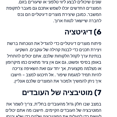
שונים שיכולים לבצע ליווי טלפוני או שיעורים בזום.
המוצרים החדשים יוכלו לשמש אתכם גם מעבר לתקופת
המשבר. כמובן שיצירת מוצרים דיגיטליים הם נכס
לחברה שיישאר לטווח ארוך.
6) דיגיטציה
פיתוח מוצרים דיגיטליים כדי להגדיל את הנוכחות ברשת
ויצירת תכנים כדי לבנות קהילה של עוקבים. השקיעו
בנתינת ערך לקהל הלקוחות שלכם. אתם יכולים להתחיל
באופן בסיסי ופשוט, גם אם אין ציוד מתאים כמו מיקרופון
או מצלמה מקצועית, אך יחד עם זאת השאיפה צריכה
להיות תמיד למגמת שיפור . אל תיכנעו למצב – חישבו
איך ניתן להמשיך ולמכור את המוצרים שלכם אונליין.
7) מוטיבציה של העובדים
במצב שבו חלק גדול מהעובדים בחל"ת, צריך לשמר את
המוטיבציה של העובדים הקיימים. חישבו מה אתם יכולים
לעשות כדי להעלות את המוטיבציה שלהם כדי שלא יכנסו