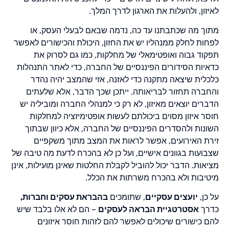
לאיזון, ולהעלות את הארגון לדרך המלך.
מתוך מה שכתבתנו עד כה, נדמה שבאם לבעלי העסק, או
לפחות לחלק ממנהליו יש את החזון, היכולת והכישורים לאפשר
תפקוד גבוה ואופטימאלי של מחלקות, כמו גם לסרוק את
כדאיות הסידורים הפיננסיים של החברה, כדי לאתר התנהלות
כלכלית שיצאה מתקנה כדי לאזנה, אזי שהמצב יהיה נהדר
והחברה תחזור לבריאותה. ייתכן שכך הדבר, אלא שלעתים
הדברים יוצאים מאיזון, לא רק כי למנהלי החברה ומוביליה יש
חוסר איזון מסוים ביכולתם לעשות אופטימיזציה למחלקות
השונות ולהסדרים הפיננסיים של החברה, אלא כיוון שבתוך
זירת האירועים, אפשר לראות את המצב מתוך משקפיים
שצבועות בגוונים אישיים, ועל כן לא בהכרח לדעת מה טיבה של
מציאות. הדבר יכול להוביל לקבלת החלטות שאינן מועילות, אינן
מיטיבות ולא בהכרח משרתות את הכלל.
על כן,
יועצים עסקיים
, שתומכים
בהבראת עסקים וחברות,
כדרך
אסטרטגיית הבראה לעסקים
– הם לא אלו בלבד שיש
להם כישורים שיכולים לאפשר להם לזהות חוסר איזונים