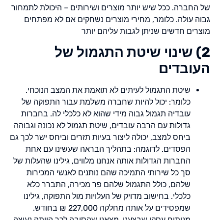
של החברה. ככל שיש יותר מוצרים ושירותים – היכולת לתמחור
גבוה עולה. כלומר, מחירי מוצרים נשחקים אם לא מפתחים
מוצרים חדשים שניתן לגבות עליהם יותר
2) שינוי שיטת התגמול של
העובדים
שיטת התגמול לעיתים לא תואמת את המצב הנוכחי.
כלומר: יכול להיות שחברה משלמת עבור התפוקה של
עובדיה תגמול גבוה מידי שהוא לא כלכלי לה. בחברות
גדולות עם הרבה עובדים, שיטת תגמול לא נכונה וגבוהה
ביחס למצב, יכולה ליצור בעיות תזרים וביחס ישר לכך גם
הפסדים. לדוגמה: בתהליך הבראה שעשינו עם אחת
החברות הגדולות אותה אנחנו מלווים, גילינו שהעלות של
סך כל שירותי התמיכה שהם נותנים לאנשי המכירות
שלהם, כולל התגמול שלהם פר מכירה, התברר כלא
כלכלי. בחישוב מדויק של העלויות מול התפוקה, גילינו
שמפסידים על אותה מחלקה 227,000 ₪ בחודש.
מניתוח עסקי שבצענו, מצאנו שהסיבה לכך הייתה נעוצה