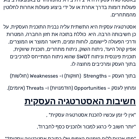
פעולות דומות בדרך אחרת או על ידי ביצוע פעולות אחרות לחלוטין
מהמתחרים.
אסטרטגיה עסקית היא התשתית עליה נבנית התוכנית העסקית, על
כן חשיבותה הרבה. היא כוללת בתוכה את חזון החברה, המטרות
ודרכי הפעולה ליישומם, לוחות זמנים, תיאור המוצר או המוצרים,
אפיון קהל היעד, ניתוח השוק, ניתוח מתחרים, תוכנית שיווקית,
תוכנית פיננסית וניתוח SWOT שהוא ניתוח המתייחס למרכיבים
בתוך העסק ומרכיבים מחוצה לו.
בתוך העסק – Strengths (חוזקות) ו- Weaknesses (חולשות)
ומחוץ לעסק – Opportunities (הזדמנויות) ו- Threats (איומים).
חשיבות האסטרטגיה העסקית
"אין לי זמן עכשיו להכנת אסטרטגיה עסקית" ,
"יותר חשוב לי כרגע למכור ולהכניס כסף לחברה",
"מתי אכניס ללוח הזמנים הצפוף שלי כתיבת אסטרטגיה עסקית?"