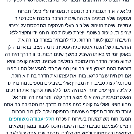
כל אלה ועוד תגובות רבות נוספות נאמרות ע"י בעלי חברות
ועסקים שלא מבינים את החשיבות הרבה בהכנת אסטרטגיה
עסקית. שיטת הניהול של רוב בעלי העסקים מתבססת על "כיבוי
שריפות", טיפול בשוטף ויצירת פעילות לטווח המיידי והקצר ללא
חשיבה ותכנון לטווח הרחוק. כדי להבהיר בצורה ברורה את
החשיבות של הכנת אסטרטגיה עסקית, נדמה מצב בו אדם הולך
באופן יומיומי באותו השביל במשך שנים רבות, כי זו הדרך היחידה
שהוא מכיר. הדרך הזו עמוסה בסלעים ואבנים, מלאה קוצים והיא
דורשת ממנו מאמץ פיזי רב וזמן ממושך כדי להגיע אל מחוז חפצו.
אם רק היה עוצר לרגע, בוחן את עצמו ואת הדרך בה הוא הולך,
מסתכל קצת סביב, היה מבחין אולי בשבילים נוספים, נוחים יותר
להליכה ואף יפים יותר ואם היה מגדיל לעשות ולחקור את הדרכים
האלטרנטיביות, היה אולי מוצא דרך קלה יותר ומהירה יותר אל
מחוז חפצו ואולי גם קוטף כמה פרחים בדרך.גם הסביבה בה אתה
עובד משחקת תפקיד משמעותי בתפוקה שלך. לכן רוב חברות
המצליחות משתמשות בשירות השכרת
חללי עבודה משותפים
.
דמיינו לעצמכם סביבת עבודה שבה תוכלו לעבוד במגוון נושאים
שיתאימו להתמחות ולמשימה שלכם. מרחב שבו אתה יכול לעבוד