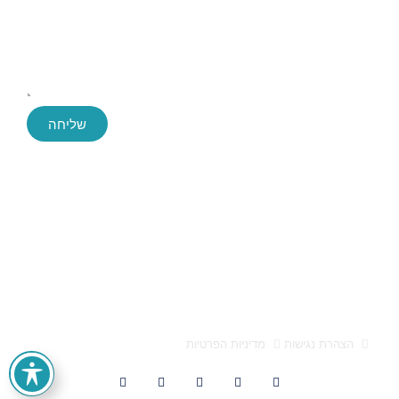
שליחה
Success ייעוץ עסקי, החברה הגדולה והמובילה בארץ לייעוץ עסקי
חברת הייעוץ Success הוקמה לפני כעשור, ושירתה במהלך השנים
הללו אלפי לקוחות בהצלחה. הידע והניסיון הללו חשפו בפנינו מידע
אותו אנו מתרגמים לפיתוח פעולות עסקיות אסטרטגיות מוצלחות
אלעד הדר ייעוץ עסקי 0522659651 הוא מותג המופעל על ידי
א.מ. טייגר בע"מ, ח.פ 512947557
הצהרת נגישות
מדיניות הפרטיות