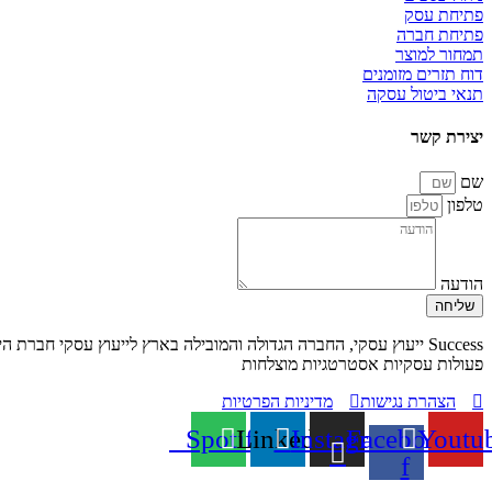
פתיחת עסק
פתיחת חברה
תמחור למוצר
דוח תזרים מזומנים
תנאי ביטול עסקה
יצירת קשר
שם
טלפון
הודעה
שליחה
פעולות עסקיות אסטרטגיות מוצלחות
הצהרת נגישות
מדיניות הפרטיות
Spotify
Linkedin
Instagram
Facebook-
Youtu
f