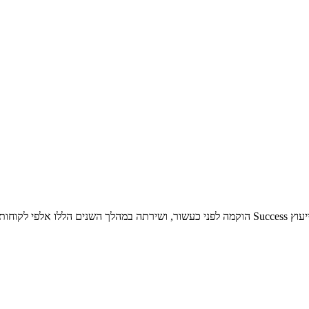
Success ייעוץ עסקי, החברה הגדולה והמובילה בארץ לייעוץ עסקי חברת הייעוץ Success הוקמה לפני כ