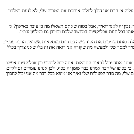
ץ עליה אז היום אני הולך לחלוק איתכם את הטריק שלי, לא לגעת בטלפון
בד. נכון זה לאנדרואיד, אבל בטוח שאתם תשאלו מה כן עובד באייפון? אז
תו בכל חנות אפליקציות במחשב שלכם וכמובן גם בטלפון עצמו.
כאלה ואתם צריכים את הקוד גישה גם היום בעסקאות אשראי. הרבה פעמים
 לפתוח את הטלפון, להוריד את המסך, לחפש את הsms. יש לי התראות מאותו sms, אני מקבל את זה מיד למסך שלי ולמעשה מה שקורה אני רואה את זה בלי שאני צריך בכלל
ו. אתה יכול לראות התראות. אתה יכול לדפדף בין אפליקציות אפילו
י בסופו של דבר אמרנו כבר שזמן זה כסף, ולכן אנחנו עומדים גם לקיים
שלי, מה סדר הפעולות שלי ואיך אני מוצא בכל דבר מה אני יכול לחסוך