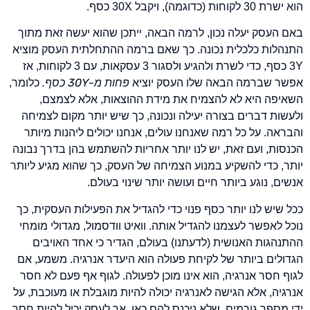
הוא ישרת 30 לקוחות (כדוגמה), ויקבל 30X כסף.
באם העסק יעלה נכון, לרמה הבאה, ייתכן שהוא יעשה זאת מתוך
התנהלות כלכלית נכונה. כך שאם ברמה ההתחלתית העסק מוציא
3Y כסף, כדי לשרת ולהגיע ולסגור 3 עסקאות, עם 3 לקוחות, אז
פחות מ-30Y כסף.
אפשר שברמה הבאה שלו העסק יוציא
כלומר,
השאיפה היא לא להצמיח את מידת ההוצאות, אלא לצמצם,
ולעשות דברים בצורה יעילה ונכונה, כך שיש יותר מקום לצמיחה
והבראה. על כל רמה שאנחנו עולים, אנחנו יכולים ליהנות מיותר
הכנסות, ועם זאת, יש לנו יותר אחריות להשתמש בהן בדרך נבונה
יותר, כדי להשקיע במנוע הצמיחה של העסק, כך שהוא מגיע ליותר
אנשים, נוגע ביותר חיים ועושה יותר שינוי בעולם.
ככל שיש לנו יותר כסף פנוי כדי להגדיל את הפעילות העסקית, כך
נוכל לאפשר לעצמנו להגדיל אותה. וואיט וודסמול, מגדולי מומחי
ההתנהגות האנושית (לדעתנו) בעולם, הגדיר כי אחד האויבים
הגדולים ביותר של לקיחת פעולה הוא היעדר אנרגיה. משמע, אם
לגוף חסר אנרגיה, הוא אינו מוכן לפעולה. לגוף אף פעם לא חסר
אנרגיה, אלא הגישה לאנרגיה יכולה להיות מוגבלת או מעוכבת, על
ידי מספר גורמים, שלא ניכנס להם כאן. אך לעסק יכול להיות חסר