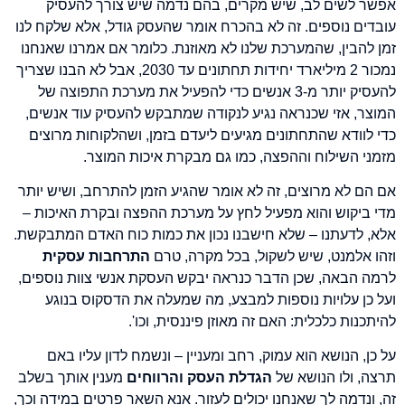
אפשר לשים לב, שיש מקרים, בהם נדמה שיש צורך להעסיק
עובדים נוספים. זה לא בהכרח אומר שהעסק גודל, אלא שלקח לנו
זמן להבין, שהמערכת שלנו לא מאוזנת. כלומר אם אמרנו שאנחנו
נמכור 2 מיליארד יחידות תחתונים עד 2030, אבל לא הבנו שצריך
להעסיק יותר מ-3 אנשים כדי להפעיל את מערכת התפוצה של
המוצר, אזי שכנראה נגיע לנקודה שמתבקש להעסיק עוד אנשים,
כדי לוודא שהתחתונים מגיעים ליעדם בזמן, ושהלקוחות מרוצים
מזמני השילוח וההפצה, כמו גם מבקרת איכות המוצר.
אם הם לא מרוצים, זה לא אומר שהגיע הזמן להתרחב, ושיש יותר
מדי ביקוש והוא מפעיל לחץ על מערכת ההפצה ובקרת האיכות –
אלא, לדעתנו – שלא חישבנו נכון את כמות כוח האדם המתבקשת.
וזהו אלמנט, שיש לשקול, בכל מקרה, טרם
התרחבות עסקית
לרמה הבאה, שכן הדבר כנראה יבקש העסקת אנשי צוות נוספים,
ועל כן עלויות נוספות למבצע, מה שמעלה את הדסקוס בנוגע
להיתכנות כלכלית: האם זה מאוזן פיננסית, וכו'.
על כן, הנושא הוא עמוק, רחב ומעניין – ונשמח לדון עליו באם
תרצה, ולו הנושא של
הגדלת העסק והרווחים
מענין אותך בשלב
זה, ונדמה לך שאנחנו יכולים לעזור. אנא השאר פרטים במידה וכך,