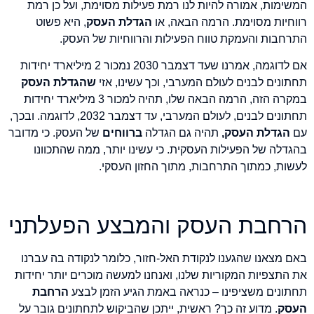
המשימות, אמורה להיות לנו רמת פעילות מסוימת, ועל כן רמת
רווחיות מסוימת. הרמה הבאה, או
הגדלת העסק
, היא פשוט
התרחבות והעמקת טווח הפעילות והרווחיות של העסק.
אם לדוגמה, אמרנו שעד דצמבר 2030 נמכור 2 מיליארד יחידות
תחתונים לבנים לעולם המערבי, וכך עשינו, אזי
שהגדלת העסק
במקרה הזה, הרמה הבאה שלו, תהיה למכור 3 מיליארד יחידות
תחתונים לבנים, לעולם המערבי, עד דצמבר 2032, לדוגמה. ובכך,
עם
הגדלת העסק,
תהיה גם הגדלה
ברווחים
של העסק. כי מדובר
בהגדלה של הפעילות העסקית. כי עשינו יותר, ממה שהתכוונו
לעשות, כמתוך התרחבות, מתוך החזון העסקי.
הרחבת העסק והמבצע הפעלתני
באם מצאנו שהגענו לנקודת האל-חזור, כלומר לנקודה בה עברנו
את התצפיות המקוריות שלנו, ואנחנו למעשה מוכרים יותר יחידות
תחתונים משציפינו – כנראה באמת הגיע הזמן לבצע
הרחבת
העסק
. מדוע זה כך? ראשית, ייתכן שהביקוש לתחתונים גובר על