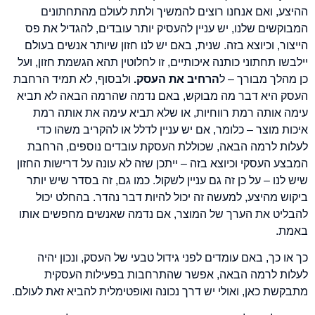
ההיצע, ואם אנחנו רוצים להמשיך ולתת לעולם מהתחתונים
המבוקשים שלנו, יש עניין להעסיק יותר עובדים, להגדיל את פס
הייצור, וכיוצא בזה. שנית, באם יש לנו חזון שיותר אנשים בעולם
יילבשו תחתוני כותנה איכותיים, זו לחלוטין תהא הגשמת חזון, ועל
כן מהלך מבורך – ל
הרחיב את העסק.
ולבסוף, לא תמיד הרחבת
העסק היא דבר מה מבוקש, באם נדמה שהרמה הבאה לא תביא
עימה אותה רמת רווחיות, או שלא תביא עימה את אותה רמת
איכות מוצר – כלומר, אם יש עניין לדלל או להקריב משהו כדי
לעלות לרמה הבאה, שכוללת העסקת עובדים נוספים, הרחבת
המבצע העסקי וכיוצא בזה – ייתכן שזה לא עונה על דרישות החזון
שיש לנו – על כן זה גם עניין לשקול. כמו גם, זה בסדר שיש יותר
ביקוש מהיצע, למעשה זה יכול להיות דבר נהדר. בהחלט יכול
להבליט את הערך של המוצר, אם נדמה שאנשים מחפשים אותו
באמת.
כך או כך, באם עומדים לפני גידול טבעי של העסק, ונכון יהיה
לעלות לרמה הבאה, אפשר שהתרחבות בפעילות העסקית
מתבקשת כאן, ואולי יש דרך נכונה ואופטימלית להביא זאת לעולם.