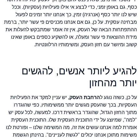
כסף, גם באופן זמני, כדי לבצע אי אילו פעילויות (עסקיות). וככל
שיש לנו יותר כסף (אנרגיה) זמין, כך אנחנו יותר זמינים לפעול
מבחינה עסקית. על כן, גם אם אנחנו מכניסים פי עשר יותר, ברמת
ההתפתחות הבאה של העסק, אין זה אומר שמתבקש להעלות את
מידת ההוצאות פי עשר ומעלה, או להשקיע כספים באופן שאינו
קשוב ומיושר עם חזון העסק, ומשימותיו הרלוונטיות.
להגיע ליותר אנשים, להגשים
יותר מהחזון
על כן, כשזה נוגע ל
הרחבת העסק,
יש עניין למקד את הפעילויות
העסקיות, בכך שהעסק מגשים יותר ממשימותיו, כפי שהוגדרו
מתוך החזון הגדול, שהוגדר בראשית דרכו. למעשה, לכל עסק יש
"למה", שמיוצג על ידי התוכנית העסקית שלו. התוכנית העסקית
אומרת למה אנחנו עושים את זה, מה המשימה שלנו – ופורטת לנו
משימות מתוכן אנחנו יכולים "לגשת לעניינים". בהינתן הגשמת