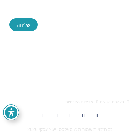
שליחה
Success ייעוץ עסקי, החברה הגדולה והמובילה בארץ לייעוץ עסקי
חברת הייעוץ Success הוקמה לפני כעשור, ושירתה במהלך השנים
הללו אלפי לקוחות בהצלחה. הידע והניסיון הללו חשפו בפנינו מידע
אותו אנו מתרגמים לפיתוח פעולות עסקיות אסטרטגיות מוצלחות
אלעד הדר ייעוץ עסקי 0522659651 הוא מותג המופעל על ידי
א.מ. טייגר בע"מ, ח.פ 512947557
הצהרת נגישות
מדיניות הפרטיות
כל הזכויות שמורות © סאקסס ייעוץ עסקי 2026