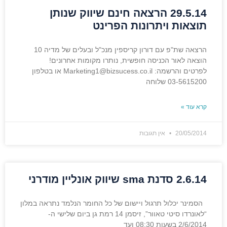
29.5.14 הרצאה חינם שיווק שנותן
תוצאות ויתרונות הפרינט
הרצאה שת"פ עם דורון קריספין מנכ"ל ובעלים של מדיה 10
הוצאה לאור הכניסה חופשית, נותרו מקומות אחרונים!
לפרטים והרשמה: Marketing1@bizsucess.co.il או בטלפון
03-5615200 שלוחה
קרא עוד »
20/05/2014
אין תגובות
2.6.14 סדנת sma שיווק אונליין מודרני
הסמינר יכלול תרגול ויישום של כל החומר הנלמד נתראה במלון
“לאונרדו סיטי טאוור”, זיסמן 14 רמת גן ביום שלישי ה-
2/6/2014 בשעות 08:30 ועד