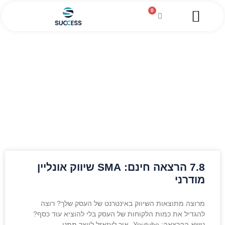
0
השירותים שלנו
מגזין עסקי
מידע מקצועי
הלוואה לעסקים
אירועים
7.8 הרצאה חינם: SMA שיווק אונליין
מודרני
מרוצה מתוצאות השיווק באינטרנט של העסק שלך? רוצה
להגדיל את כמות הלקוחות של העסק בלי להוציא עוד כסף?
נושא ההרצאה: Youtube- איך לעזאזל לייצר ממנו