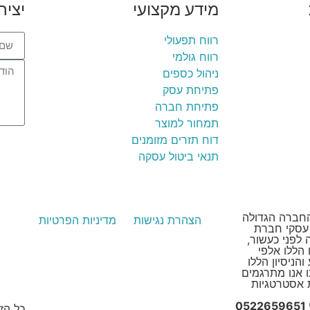
מידע מקצועי
יציר
רווח תפעולי
רווח גולמי
ניהול כספים
פתיחת עסק
פתיחת חברה
תמחור למוצר
דוח תזרים מזומנים
תנאי ביטול עסקה
סקי, החברה הגדולה
הצהרת נגישות
מדיניות הפרטיות
 עסקי חברת
Suc הוקמה לפני כעשור,
הללו אלפי
הניסיון הללו
ו אנו מתרגמים
 אסטרטגיות
אלעד הדר ייעוץ עסקי 0522659651
כל הז