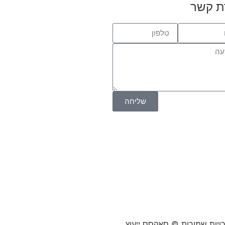
ת קשר
שליחה
כויות שמורות © סאקסס ייעוץ