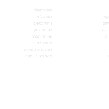
ת
מידע מקצועי
רווח תפעולי
סקים
רווח גולמי
סקים
ניהול כספים
סקים
פתיחת עסק
ת
פתיחת חברה
תמחור למוצר
דוח תזרים מזומנים
תנאי ביטול עסקה
גדולה והמובילה בארץ לייעוץ עסקי חברת הייעוץ