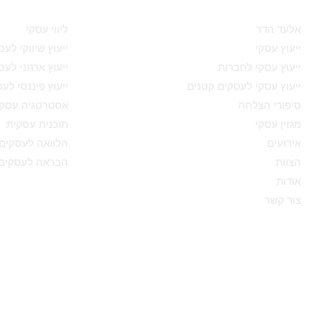
מאיפה להתחיל
תחומי מומחיו
אלעד הדר
ליווי עסקי
ייעוץ עסקי
ייעוץ שיווקי לע
ייעוץ עסקי לחברות
ייעוץ ארגוני לע
ייעוץ עסקי לעסקים קטנים
ייעוץ פיננסי לע
סיפורי הצלחה
אסטרטגיה עסקי
מגזין עסקי
תוכנית עסקית
אירועים
הלוואה לעסקים
הצוות
הבראה לעסקים
אודות
צור קשר
Success ייעוץ עסקי, החברה ה