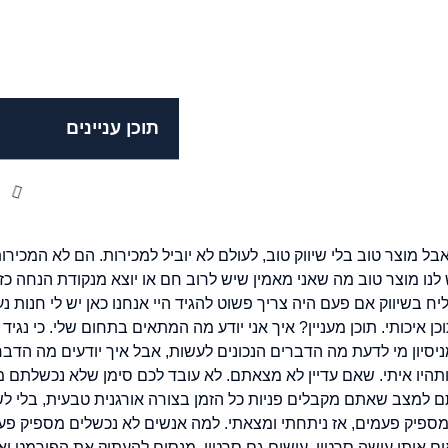
תוכן עניינים
ל מוצר טוב בלי שיווק טוב, לעולם לא יוביל למכירות. הם לא המכירות
לנו מוצר טוב מה שאני מאמין שיש לרוב חם או יוצא מנקודת הנחה כזא
יווק אם פעם היה צריך פשוט להגיד היי אנחנו כאן יש לי חנות נעליי
ן איכותי. תוכן מעניין? איך אני יודע מה המתאים בתחום שלי. כי נגיד
סיון מי לדעת מה הדברים הנכונים לעשות, אבל איך יודעים מה הדבר
תהיו איתי. שאם עדיין לא מצאתם. לא עובד לכם סימן שלא נכשלתם 
תם למצב שאתם מקבלים פניות כל הזמן בצורה אורגנית טבעית, בלי 
מספיק פעמים, אז ניתחתי ומצאתי. למה אנשים לא נכשלים מספיק פע
ם אותי עושה סרטון, עושים גם סרטון, מנסים להעתיק את הפורמט ואני