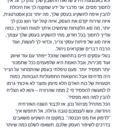
ולא באמצעות הידע שרואה החשבון שלך נותן לך על איך
לחסוך מסים. אני מדבר על ידע שמקנה לך את היכולת
להבין איפה להשקיע בעסק שלך, מה יותר נכון אסטרטגית,
איזה שירות יקדם את העסק, איזה קהל יעד הוא נכון לך
יותר, מה סוג הלקוחות שימשיכו איתך לטווח הארוך, כמה
עלייך לחסוך בכל חודש, מתי להשקיע בעסק שלך עצמך,
איזה סוג של פיתוח עסקי צריך, וכדאי לך לעשות, ועוד
הרבה דברים שנקראים ניהול.
בעלי עסקים חיים בתחושה שהכל ייפתר עם עוד שיווק
ועוד מכירות, אבל האמת היא שלפעמים ככל שתמכור
יותר תפסיד יותר. פעם טיפלתי בעסק שהתמחור על הנייר
היה מדהים! אבל ההוצאות התפעוליות הגבוהות, כמות
הטעויות של כוח האדם הלא מיומן ומוצר לא איכותי גרמו
לו למעשה להפסיד פי 2 ממה שהרוויח – והוא לא הצליח
להבין למה הוא מפסיד.
הכל מתחיל מניהול נכון. אז לכבוד השנה האזרחית
החדשה, עשו לעצמכם טובה גדולה, אל תחפשו איך
"לדפוק את מס הכנסה". במקום זה השקיעו משאבים
בדרכים לשיפור העסק שלכם. תשאפו לשלם כמה שיותר