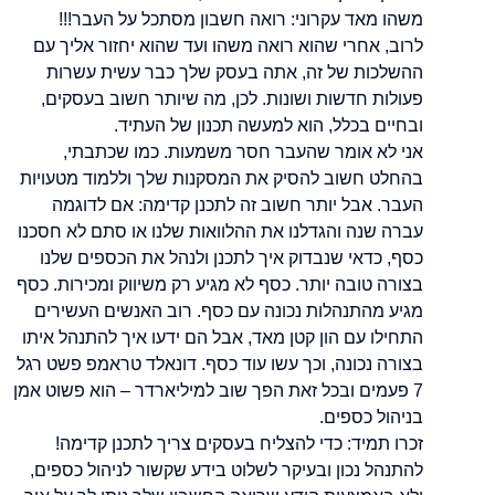
משהו מאד עקרוני:
רואה חשבון מסתכל על העבר!!!
לרוב, אחרי שהוא רואה משהו ועד שהוא יחזור אליך עם
ההשלכות של זה, אתה בעסק שלך כבר עשית עשרות
פעולות חדשות ושונות. לכן, מה שיותר חשוב בעסקים,
ובחיים בכלל, הוא למעשה תכנון של העתיד.
אני לא אומר שהעבר חסר משמעות. כמו שכתבתי,
בהחלט חשוב להסיק את המסקנות שלך וללמוד מטעויות
העבר. אבל יותר חשוב זה לתכנן קדימה: אם לדוגמה
עברה שנה והגדלנו את ההלוואות שלנו או סתם לא חסכנו
כסף, כדאי שנבדוק איך לתכנן ולנהל את הכספים שלנו
בצורה טובה יותר. כסף לא מגיע רק משיווק ומכירות. כסף
מגיע מהתנהלות נכונה עם כסף.
רוב האנשים העשירים
התחילו עם הון קטן מאד, אבל הם ידעו איך להתנהל איתו
בצורה נכונה, וכך עשו עוד כסף.
דונאלד טראמפ פשט רגל
7 פעמים ובכל זאת הפך שוב למיליארדר – הוא פשוט אמן
בניהול כספים.
זכרו תמיד: כדי להצליח בעסקים צריך לתכנן קדימה!
להתנהל נכון ובעיקר לשלוט בידע שקשור לניהול כספים,