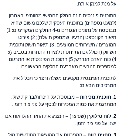
על מנת לממן אותה.
התוכנית פיננסית הינה החלק החמישי מהווה?! והאחרון
(למעט נספחים) בתוכנית העסקית שלכם משום שהיא
מבוססת על נתונים הנגזרים מ-4 החלקים המקדימים: 1)
תיאור הקונספט (הרעיון שמספק תועלת); 2) פירוט
המוצרים / השירותים המוצעים; 3) תיאור השוק ותוכנית
השיווק (הכולל גם התייחסות למידת התחרות בסביבה);
4) כוח האדם הנדרש; 5) התוכנית הפיננסית או התרגום
למספרים הנובעים מארבעת החלקים הראשונים.
לתוכנית הפיננסית מקטעים משלה ורצוי כי תכלול את
המרכיבים הבאים:
1. תוכנית מכירות
– מבוססת על היכרות/בדיקת שוק,
המתרגמת את כמות המכירות לכסף על פני ציר הזמן.
2. לוח סילוקין
(שפיצר) – המציג את החזר ההלוואות אם
ישנן על פני ציר הזמן.
3. תחזית רווח
– המפרטת את ההוצאות החודשיות מול