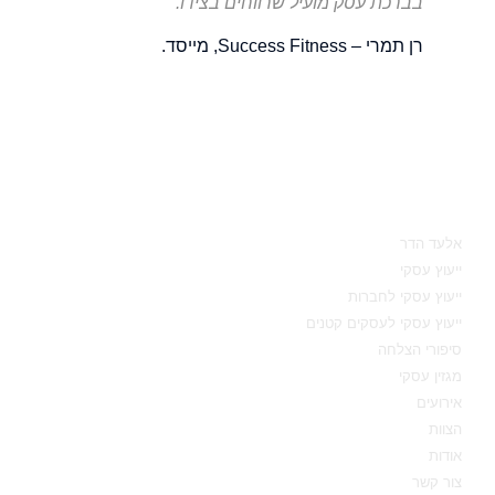
בברכת עסק מועיל שרווחים בצידו.
רן תמרי – Success Fitness, מייסד.
מאיפה להתחיל
אלעד הדר
ייעוץ עסקי
ייעוץ עסקי לחברות
ייעוץ עסקי לעסקים קטנים
סיפורי הצלחה
מגזין עסקי
אירועים
הצוות
אודות
צור קשר