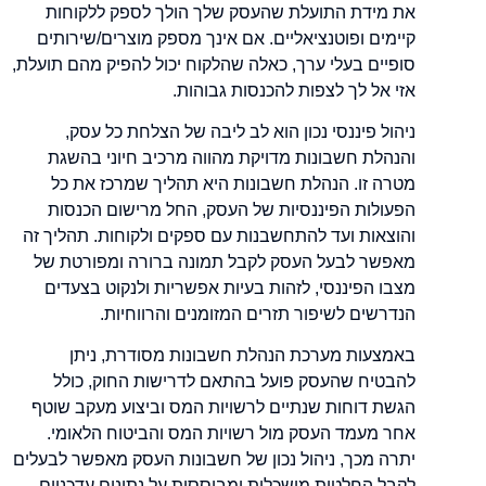
את מידת התועלת שהעסק שלך הולך לספק ללקוחות
קיימים ופוטנציאליים. אם אינך מספק מוצרים/שירותים
סופיים בעלי ערך, כאלה שהלקוח יכול להפיק מהם תועלת,
אזי אל לך לצפות להכנסות גבוהות.
ניהול פיננסי נכון הוא לב ליבה של הצלחת כל עסק,
והנהלת חשבונות מדויקת מהווה מרכיב חיוני בהשגת
מטרה זו. הנהלת חשבונות היא תהליך שמרכז את כל
הפעולות הפיננסיות של העסק, החל מרישום הכנסות
והוצאות ועד להתחשבנות עם ספקים ולקוחות. תהליך זה
מאפשר לבעל העסק לקבל תמונה ברורה ומפורטת של
מצבו הפיננסי, לזהות בעיות אפשריות ולנקוט בצעדים
הנדרשים לשיפור תזרים המזומנים והרווחיות.
באמצעות מערכת הנהלת חשבונות מסודרת, ניתן
להבטיח שהעסק פועל בהתאם לדרישות החוק, כולל
הגשת דוחות שנתיים לרשויות המס וביצוע מעקב שוטף
אחר מעמד העסק מול רשויות המס והביטוח הלאומי.
יתרה מכך, ניהול נכון של חשבונות העסק מאפשר לבעלים
לקבל החלטות מושכלות ומבוססות על נתונים עדכניים