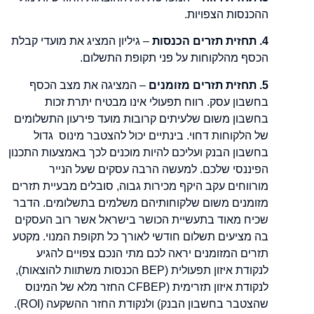
ההכנסות הצפויות.
4. תחזית תזרים הכנסות
– גיליון המציג את מועדי קבלת
הכסף מהלקוחות על פני תקופת התשלום.
5. תחזית תזרים מזומנים
– המציגה את מצב הכסף
בחשבון עסק. רווח תפעולי אינו מבטיח יתרת זכות
בחשבון משום שלעיתים קרובות מועד פירעון התשלומים
של הלקוחות דחוי. בינתיים יכול להצטבר מינוס גדול
בחשבון הבנק ועליכם להיות מוכנים לכך באמצעות התכנון
הפיננסי שלכם. למעשה הרבה עסקים שעל הנייר
מורווחים עקב היקף מכירות גבוה, סובלים מבעיית תזרים
מזומנים משום שלקוחותיהם משלמים בתשלומים. הדבר
שכיח מאוד בתעשיית הכושר בישראל אשר רוב העסקים
בה מציעים תשלום חודשי לאורך כל תקופת המנוי. מקטע
תזרים המזומנים יראה לכם מתי הנכם צפויים להגיע
לנקודת איזון תפעולית (BEP הכנסות משתוות להוצאות),
לנקודת איזון תזרימית (CFBEP החזר מלא של המינוס
שהצטבר בחשבון הבנק) ולנקודת החזר ההשקעה (ROI).