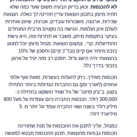
לא להכנסות
. וכאן בדיוק הבעיה משום שעד כמה שלא
תהיה מיומן בתכנון הוצאות עדיין תהיינה לך כאלה. הוצאות
שכירות, ארנונה, משכורות עובדים, אנרגיה, שיווק ואחרות
לעולם אינן נעלמות. הגישה בה נוקטים מרבית המנהלים
בעיקר בתקופות מיתון, משבר או תחרות עזה, היא גישת
ההתייעלות, קרי, צמצום הוצאות. מנהל מיומן יוכל למנוע
בזבוז מיותר אם קיים (ובד"כ קיים) וחסכון של 10%
בהוצאות יהיה הישג גדול. חסכון רב מזה יעיד על ארגון
בזבזני בדרך כלל.
הכנסות מאידך, ניתן להעלות בעשרות, מאות ואף אלפי
אחוזים (לאורך זמן) גם החברות הגדולות ביותר התחילו
בקטן. ב"צ'ק פוינט" של גיל שוויד הושקעו בתחילה כ-
300,000 דולר. הכנסות החברה כיום עומדות על מעל 800
מיליון דולר בשנה ושווי החברה עומד על יותר מ- 5
מיליארד דולר.
כמנהל, עליך לתכנן את ההכנסות על מנת שתהיינה
הכנסות גבוהות מהוצאות. תכנון ההכנסות מבטא למעשה