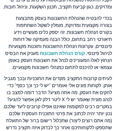
ומדויקים, כגון קביעת תקציב, תכנון השקעות, וניהול חובות.
בכדי להבטיח שהנהלת החשבונות בעסק מתבצעת
בצורה מקצועית ומדויקת, מומלץ לשקול השתתפות
בקורס הנהלת חשבונות. זה יספק כלים מעשיים וידע
תיאורטי רחב בתחום, כולל הבנה מעמיקה של דוחות
פיננסיים, עקרונות הנהלת החשבונות ותוכנות מקצועיות
לניהול פיננסי.
קורס הנהלת חשבונות
מעניק את הבסיס
הנחוץ לאלו המעוניינים לנהל את חשבונות העסק באופן
עצמאי או להיכנס לתחום כמנהלי חשבונות מקצועיים.
לעיתים קרובות התקציב מקדים את התוכניות ובכך מגביל
אותן. לקוחות פונים אלי ואומרים "יש לי כך וכך כסף" כדי
להקים את העסק, מה אתה מציע? הדבר דומה למצב בו
לנהג מונית שאומר יש לי X ליטר דלק לאן אפשר להגיע?
במקרים רבים למקומות שאינם אפילו קרובים ליעד שלכם.
נכון יותר יהיה לכתוב את פרטי התוכנית העסקית שלכם
(מה אתם רוצים ליצור) שתכלול רישום ברור של התועלת
שתספקו ללקוחותיכם ואחר כך לבדוק איזה תקציב נדרש