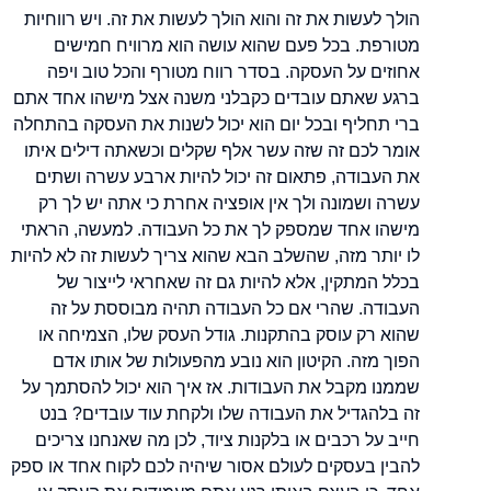
הולך לעשות את זה והוא הולך לעשות את זה. ויש רווחיות
מטורפת. בכל פעם שהוא עושה הוא מרוויח חמישים
אחוזים על העסקה. בסדר רווח מטורף והכל טוב ויפה
ברגע שאתם עובדים כקבלני משנה אצל מישהו אחד אתם
ברי תחליף ובכל יום הוא יכול לשנות את העסקה
בהתחלה
אומר לכם זה שזה עשר אלף שקלים וכשאתה דילים איתו
את העבודה, פתאום זה יכול להיות ארבע עשרה ושתים
עשרה ושמונה ולך אין אופציה אחרת כי אתה יש לך רק
מישהו אחד שמספק לך את כל העבודה. למעשה, הראתי
לו יותר מזה, שהשלב הבא שהוא צריך לעשות זה לא להיות
בכלל המתקין, אלא להיות גם זה שאחראי לייצור של
העבודה. שהרי אם כל העבודה תהיה מבוססת על זה
שהוא רק עוסק בהתקנות. גודל העסק שלו, הצמיחה או
הפוך מזה. הקיטון הוא נובע מהפעולות של אותו אדם
שממנו מקבל את העבודות. אז איך הוא יכול להסתמך על
זה בלהגדיל את העבודה שלו ולקחת עוד עובדים? בנט
חייב על רכבים או בלקנות ציוד, לכן מה שאנחנו צריכים
להבין בעסקים לעולם אסור שיהיה לכם לקוח אחד או ספק