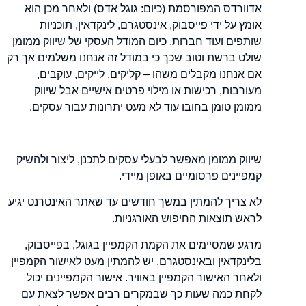
אדוורדס המפורסמת (כיום: גוגל אדס) ולאחר מכן הוא
אומץ על ידי פייסבוק, אינסטגרם, לינקדאין, תוכניות
שותפים ועוד חברות. כיום המודל העסקי של שיווק ממומן
שולט ברשת וטוב שכך כי במודל זה אנחנו משלמים אך רק
אם אנחנו מקבלים משהו – קליקים, לייקים, עוקבים,
מעורבות, רכישות או מילוי פרטים אישיים אבל שיווק
ממומן טומן בחובו עוד לא מעט יתרונות עבור עסקים.
שיווק ממומן מאפשר לבעלי עסקים לתכנן, ליצור ולהשיק
קמפיינים פרסומיים באופן מיידי.
לא צריך להמתין במשך חודשים עד שאתר האינטרנט יגיע
לראש תוצאות החיפוש האורגניות.
מרגע שמסיימים את הקמת הקמפיין בגוגל, בפייסבוק,
בלינקדאין ובאינסטגרם, יש להמתין מעט לאישור הקמפיין
ולאחר האישור הקמפיין באוויר. אישור הקמפיינים יכול
לקחת כמה שעות כך שבמקרים רבים אפשר לצאת עם