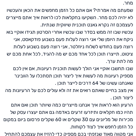
מחר.
שמעתם מה אמרתי? אם אתם כל הזמן מחפשים את הכאן והעכשיו
לא יהיה לכם מחר. השקיעו בחקלאות לכו לראות איך אתם מייצרים
לעצמכם זה נקרא גאנט תוכנית שיווקית שנתית.
עכשיו שבו זה ממש בסדר שבו עכשיו אחרי הסרטון תגידו אוקיי בוא
ניקח את היומן שלי אני רוצה לעלות פעם בשבוע פודקאסט, אני
רוצה פעם בחודש לשלוח ניוזלטר, אני רוצה פעם בשבוע לעלות
ציטוט, תייצרו תוכן לכל אחד מכם יש מה להגיד, לכל אחת מכם יש
מה לתת ערך.
שבו תחשבו אוקיי אני הולך לעשות תוכנית רעיונות, אם אין לכם
מספיק רעיונות מה לעשות איך ליצור תוכן תסתכלו על הוובינר
שאנחנו עשינו של 64 דרכים לייצר תוכן .
אין מצב בחיים שאתם רואים את זה ולא עולים לכם על הרעיונות מה
ליצור תוכן .
הרעיון הוא לראות איך אנחנו מייצרים כמה שיותר תוכן ואם אתם
תהיו כמו חקלאים ותיזרעו זרעים באדמה גם אתם יעצרו עסק של
מכירות של מליונים עם 30 שקלים או 60 שקלים פרסום ביום במקום
כל הזמן לחפש איך לצוד לקוחות.
אני
מקווה
מאוד
שנזפתי
בכם
מספיק
כדי
להזיז
את
עצמכם
להתחיל