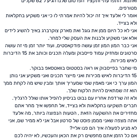
ואתמול התפרעתי ותקציר הפרסום שלנו הגיע ל 62 שקלים
מטורפים.
אומר לי אלעד איך זה יכול להיות אמרתי לו כי אני משקיע בחקלאות
ולא בצייד.
אני לא כל היום ממן את גוגל ואת מארק צוקרברג באיך להשיג לידים
אלא אני משקיע ולבנות את העסק שלי למחר.
אני כבר המון המון זמן עושה פודקאסטים, ועוד יותר זמן מי זה עושה
סרטונים ומחזיק עמוד פייסבוק ומעלה תכנים וכותב את 15 הדיברות
לאיש מכירות.
מי שחבר בפייסבוק או ראה בסטטוס בוואטסאפ בבוקר.
15 הדיברות לאיש מכירות ואני מייצר תכנים ואני משקיע אני נותן
המון ערך כי אני מאמין שמי שמעריך אותך ומבין שיש מה לקחת ממך
הוא זה שמתאים להיות הלקוח שלך.
ולא זה שרדפת אחריו עם נבוט בניסיון להפיל אותו שולל לרגליך.
חברים תשקיעו בחקלאות ולא בצייד, אל תחפשו איך מחר אתם
מחזירים את ההשקעה הזאת , הטעות הנפוצה ביותר, מה אלעד
אתה מצפה שאני מממן פוסט של סרטון אבל אני לא ממיר שם, אני
לא מניע לפעולה איך הם פנו אליי?
אם כל הזמן אתם מחפשים רק את הכאן והעכשיו, לא יהיה לכם