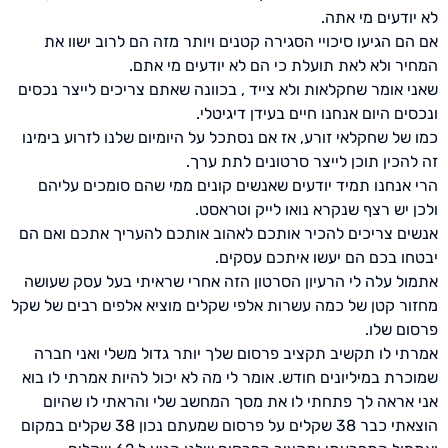
לא יודעים מי אתה.
אם הם הגיעו סיכויי הסגירה קטנים ויותר מזה הם לרוב ישוו את
המחיר ולא לאת תועלת כי הם לא יודעים מי אתם.
שאני אומר שחקלאות ולא צייד , בכוונה שאתם צריכים לייצר נכסים
ונכסים היום אנחנו חיים בעידן דיגיטלי.
כמו של שחקלאי זורע, אז אם נסתכל על היומיום שלנו לזרוע בימינו
זה להכין תוכן לייצר סרטונים לתת ערך.
הרי אנחנו תמיד יודעים שאנשים קונים ממי שהם סומכים עליהם
ולכן יש רצף שנקרא נואו לייק וטראסט.
אנשים צריכים להכיר אותכם לאהוב אותכם להעריך אתכם ואם הם
יבטחו בכם הם יעשו איתכם עסקים.
אתמול עלה לי הרעיון הסרטון הזה אחרי שראיתי בעל עסק שעושה
מחזור קטן של כמה עשרות אלפי שקלים מוציא אלפים רבים של שקל
פרסום שלו.
אמרתי לו תקשיב תקציב פרסום שלך יותר גדול משלי ואני חברה
שמוכרת במיליונים חודש. אומר לי מה לא יכול להיות אמרתי לו בוא
אני אראה לך פתחתי לו את מסך המחשב שלי והראתי לו שהיום
הוצאתי כבר 38 שקלים על פרסום שמעתם נכון 38 שקלים במקום