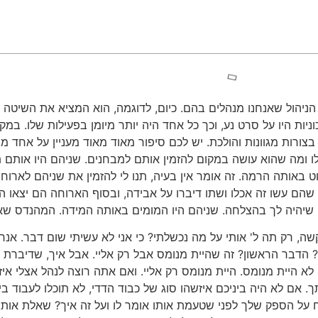
ניהול שאנחנו מנהלים בהם. כיום, לדוגמה, הוא המציא את השיטה ש
וניות היו על סרט נע, וכך כל אחד היה יותר מיומן בפעילות שלו. 
ורות מגוונות והולכת. יש לכם סיפור מאוד מאוד מעניין על אחד מהג
 ומה שהוא עושה במקום להזמין אותם למבחנים. שניהם היו אותם ת
באותה הרמה. זה אומר אין בעיה, תנו לי להזמין את שניהם לארוחת
שהם עשו זה אכלו ושתו דיברו על אבידה, ובסוף הארוחה הם יצאו 
 שיהיה לך בהצלחה. שניהם היו המומים באותה המידה. המהנדס שא
ה, רק תה ל' אותי על מה נכשלתי? כי אני לא עשיתי שום דבר. אנח
? הדבר הראשון? זה שהיית מנומס אבל רק אליי. אבל איך, שדיברת 
א היית מנומס. היית מנומס רק אליי. ואם אתה רוצה לנהל אצלי איז
 אם לא היה ביניכם איזשהו סוג של כבוד הדדי, לא תוכלו לעבוד ביח
על הספק שלך לפני שטעמת אותו אומר לו ועל זה איך? שאלת אותי