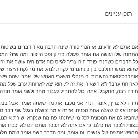
תוכן עניינים
אם אתם לא יודעים, אז הנרי פורד שינה הרבה מאוד דברים בשיטות ה
התחנה שלו ועושה את אותה פעולה בדיוק ופס הייצור. ומה שזז? המכ
כל הדברים כשהנרי פורד היה צריך לגייס כוח אדם היה עושה את זה בצ
שהוא ממש התלבט בין ביניהם מי לקחת לנהל את מחלקת הייצור שלו
אוניברסיטאות נחשבות וה מנהלי משאבי האנוש שלו אמרו שהם פשוט 
לארוחת ערב? ז"א השאירו את זה לי. הוא יצא לארוחת ערב שכל מה 
תודה רבה, התקבל. אתה יכול להתחיל לעבוד מחר ולשני אומר תודה
תודה לא צריך, אומר הנרי, אני מכבד את מה שאתה אומר, אבל בבקש
אותנו אפילו שאלה אחת טכנית. אז זה אומר נכשלת בגלל שני דברים
שהביא לנו את המכונית לכל מי שיתנהג פה מה שנקרא ושירת אותנו. ל
בצוות ולכבד את כולם, כי אם אתה לא תכבד אותם הם לא יכבדו אותך.
מחפש אנשים של אנשים. זה אומר, ומה הדבר השני אומר שמת מלח 