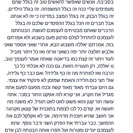
בסביבה. אנשים שאפשר להאשים טוב זה בגלל שהם
מעמיסים עליי ככה זה בגלל המשפחה. זה בגלל הילדים,
זה בגלל הבנק, זה בגלל המצב במדינה כי זה לא אנחנו.
אבל חברים זה הכל בגלל ההפסדים שלכם זה בגלל
הדברים שאתם מבטיחים לעצמכם לעשות. הבטחתם
לעצמכם להתחיל לצלם סרטון פעם בשבוע ולא אמרתם
בזה. אמרתם יאללה משבוע הבא, אחרי שאני אספר שאני
אלבש חולצה יותר יפה כשאני ארזה ואז כל ויתור מוביל
לעוד ויתור זה קצת כמו בדיאטה שאתה אומר לעצמך טוב,
נו יאללה, רק העוגייה הזאת, גם ככה לא אכלתי כל כך
הרבה ואז למחרת מה זה כף גלידה? ואם כבר כף גלידה,
אולי חצי כוס.הלידה והאמת שמזמן לא פינקתי את עצמי.
גם היום עבדתי מאוד מאוד קשה וככה מפעם לפעם אתה
מגדיל את הקרע. אני קורא לזה אפקט החור בסכר. אתה
עושה חור קטן והוא פשוט לאט לאט תגדל. לא משנה מה
תעשה אז, קודם כל לכו לצפות בתוכנית של קונאן מקרגור.
אני חושב שהיא תוכנית מדהימה. אני לא אקלקל לכם את
ההמשך, כבר עברתי את הפרק השני ודבר נוסף. שימו
לעצמכם יעדים ומטרות ועל תפרו אותה הבטחה לבן אדם