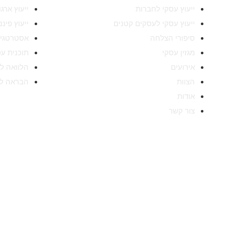
ייעוץ עסקי לחברות
ייעוץ ארג
ייעוץ עסקי לעסקים קטנים
ייעוץ פינ
סיפורי הצלחה
אסטרטגיה
מגזין עסקי
תוכנית ע
אירועים
הלוואה ל
הצוות
הבראה ל
אודות
צור קשר
Success ייעוץ עסקי, החברה 
Success הוקמה לפני כעשור,
והניסיון הללו חשפו בפנינו מידע א
מוצלחות