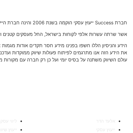
חברת Success ייעוץ עסקי הוקמה בשנת 2006 והינה חברת הייעוץ העסקי הגדולה בישראל,
אשר שרתה עשרות אלפי לקוחות בישראל, החל מעסקים קטנים וע
הידע והניסיון הללו חשפו בפנינו מידע חסר תקדים אודות מגמות 
את הידע הזה אנו מתרגמים לפיתוח פעולות שיווק ממוקדות ועדכנ
עולם השיווק משתנה על בסיס יומי ועל כן רק חברה עם מקורות מ
מאיפה להתחיל
תחומי מומחיו
אלעד הדר
ליווי עסקי
ייעוץ עסקי
ייעוץ שיו