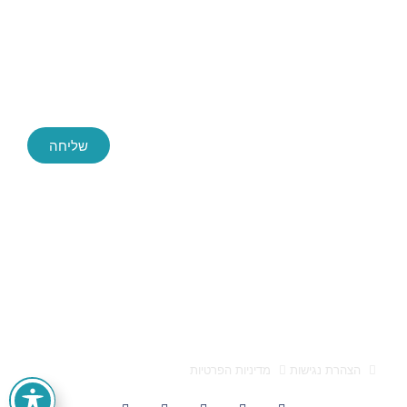
שליחה
Success ייעוץ עסקי, החברה הגדולה והמובילה בארץ לייעוץ עסקי
חברת הייעוץ Success הוקמה לפני כעשור, ושירתה במהלך השנים
הללו אלפי לקוחות בהצלחה. הידע והניסיון הללו חשפו בפנינו מידע
אותו אנו מתרגמים לפיתוח פעולות עסקיות אסטרטגיות מוצלחות
אלעד הדר ייעוץ עסקי 0522659651 הוא מותג המופעל על ידי
א.מ. טייגר בע"מ, ח.פ 512947557
הצהרת נגישות
מדיניות הפרטיות