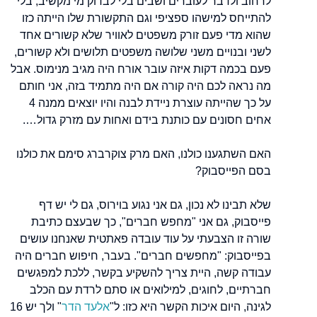
לרחוב ולדבר לעוברים ושבים בלי לבדוק מי מקשיב, בלי
להתייחס למישהו ספציפי וגם התקשורת שלו הייתה כזו
שהוא מדי פעם זורק משפטים לאוויר שלא קשורים אחד
לשני ובנויים משני שלושה משפטים תלושים ולא קשורים,
פעם בכמה דקות איזה עובר אורח היה מגיב מנימוס. אבל
מה נראה לכם היה קורה אם היה מתמיד בזה, אני חותם
על כך שהייתה עוצרת ניידת לבנה והיו יוצאים ממנה 4
אחים חסונים עם כותנת בידם ואחות עם מזרק גדול….
האם השתגענו כולנו, האם מרק צוקרברג סימם את כולנו
בסם הפייסבוק?
שלא תבינו לא נכון, גם אני נגוע בוירוס, גם לי יש דף
פייסבוק, גם אני "מחפש חברים", כך שבעצם כתיבת
שורה זו הצבעתי על עוד עובדה פאתטית שאנחנו עושים
בפייסבוק: "מחפשים חברים". בעבר, חיפוש חברים היה
עבודה קשה, היית צריך להשקיע בקשר, ללכת למפגשים
חברתיים, לחוגים, למילואים או סתם לרדת עם הכלב
לגינה, היום איכות הקשר היא כזו: ל"
אלעד הדר
" ולך יש 16