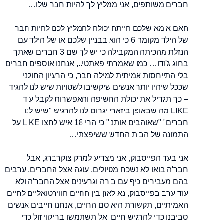
חברים משותפים, אני ממליץ לך להיות חבר שלו…
האם אימא שלכם הייתה יכולה להמליץ לכם להיות חבר
של הילד מקומה 6 כי הוא בבניין שלכם או של הילד עם
הנזלת מהכיתה המקבילה כי יש לך שם 3 חברים שאתך
בחוג ג'ודו… כמו שאמרתי פאתטי.., אנחנו אוספים חברים
בלי התייחסות אמיתית למילה חבר, כי הרעיון החולני
שככל שיהיו יותר אנשים שיקשיבו לשטויות שיש לנו להגיד
– כך תגדיל את יכולת החשיפה והאפשרות לקבל עוד
LIKE מה שבאופן ביזארי יגרום לנו להרגיש "שיש לנו
חברים" "שאוהבים אותנו" כי הרי 18 איש לחצו LIKE על
התמונה של הבית החדש ששיפצתי…
אני בעד הפייסבוק, אני מצדיע למרק צוקרברג, אבל
חבר'ה בואו לא נשכח מטיולים, עוגה אצל החברים, ערבים
בהם מעבירים כיף עם בירה וגרעינים אצל החבר'ה ולא
עוד ערב בפייסבוק, נא לאזן בין החיים הווירטואליים לחיים
האמיתיים, תקשורת היא סם החיים, אנחנו חייבים אנשים
סביבנו כדי להרגיש חיים, אל תשתמשו בחיקוי זול כדי