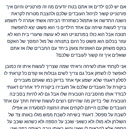
אם
יש
לכם
ילדים
אז
אתם
בטח
יודעים
מה
זה
פורטנייט
והיום
איך
פורטנייט
קשור
לניהול
העובדים
שלכם
ו
להצבת
מטרות
לקראת
השנה
החדשה
אז
אתמול
כשחזרתי הביתה אשתי אמרה לי תשמע
צריך לעשות שיחה עם אחד הילדים כי הוא פשוט יצא לחופשת
חנוכה אבל הוא כולו בפורטנייט הוא לא עושה שיעורי בית הוא לא
עוזר בכלום הוא פשוט כל היום בתנוחה של מול המסך של האקס
בוקס משחק עם האוזניות צועק ביחד עם החברים שלו אז אתם
שואלים איך זה קשור לעובדים שלכם?
אני לקחתי אותו לשיחה וראיתי שמה שצריך לעשות איתו זה כמובן
לאפשר לו לשחק אבל גם צריך לשים גבולות אז קודם כל קראתי לו
לסלון דאגתי שלא ישמע אף אחד בדיוק כמו שאתם מעבירים
ביקורת על העובדים שלכם אל תעבירו ביקורת ליד אחרים דאגתי
לבודד אותו מהסביבה הטבעית שלו אבל גם לא להיות בסביבה
הטבעית שלי בדיוק מה שהייתם רוצים לעשות שיחת חתך עם אחד
העובדים שלכם הייתם לוקחים אותו החוצה למסעדה או אפילו
לשבת על ספסל. דאגתי בשיחה לשבת ממש מולו באותו צד של
השולחן ולא מולו ולא כשאני שוכב על הספה ולא כשהוא שוכב על
הספה אלא להראות לו שאני והוא באותו גובה באותה רמה ואני