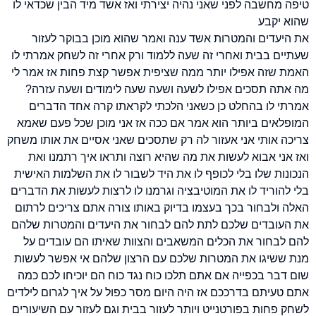
טיפה מחשבה לפני שאני נהיה יצירתי ואז אשד מיד הבין שכדאי לו
שהוא יקבע
את היעדים והמטרות אשד ענה ואמר שהוא מוכן בבוקר לעזור
שעתיים בבית ואחרי זה שעה ללמוד ורק אחרי זה לשחק אמרתי לו
האמת שזה אפילו יותר ממה שציפית אפשר קצת פחות אז אמר לי
מה אתה תסכים אפילו לשעה ושעה שעה לימודים ושעה עזרה?
אמרתי לו בהחלט כן כשאני הלכתי לקראתו קרה אחד הדברים
המופלאים ביותר הוא אמר אם ככה אז אני מוכן שכל פעם שאמא
צריכה אותי אני אעזור לה רק שתסכים שאני אסיים את אותו משחק
ואז אני אבוא לעשות את מה שהיא רוצה ותראו איך רתמנו ואת
הנכונות שלו בלי לכופף לו את היד לשבור לו את השלמות האישית
בלי להוריד לו את המוטיבציה וגרמנו לו לרצות לעשות את הדברים
האלה ולבחור בכך בעצמו בדיוק באותו צורה אתם צריכים לרתום
את העובדים שלכם לתת להם לבחור את היעדים והמטרות שלהם
להם לבחור את הכלים המשאבים והצוות שאיתו הם עובדים על
מנת ששיגו את המטרות שלכם עם הרצון שלהם אי אפשר לעשות
שום דבר בכפייה אם אתם תלכו כוח נגד כוח הם יוכיחו לכם כמה
אתם טעיתם בדרככם אז היה היום מסר כפול על איך לגרום לילדים
לשחק פחות בפורטנייט ויותר לעזור בבית וגם לעזור עם השיעורים