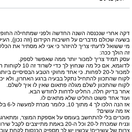
דקה אחרי שנכנסה השנה החדשה ולפני שמתחילה החופשה
בשעה שכולם מדברים על חשיבות הקידום (וזה נכון), העיק
מי ששואל לדעתי צריך להיזהר כי אני לא מסתיר את הכלל 
זה הולך ככה:
עסק תמיד צריך למכור יותר ממה שאפשר לספק.
למכור ל-20 לפחות. כי אחד מחוקי הטבע הבסיסיים ביותר הוא שתמיד קיים בזבוז.
לקוח שהתכוון להתחיל נתקל בבעיה ברגע האחרון, ולא יכ
לקוח שהתכוון לשלם מגלה פתאום שאין לו איך לשלם.
אחר בדיוק חלה, החליט לדחות לחודש הבא.
ועוד אחד פשוט החליט שלא מתאים לו.
אז הנה הלכו לך 4 מתוך 10, כלומר מכרת למעשה ל-6 בלבד והעסק שלך לא יהיה רווחי כמו שתכננת.
אז מה עושים?
מוכרים בלי להתחשב בעומס על אספקת המוצר, ומתארגני
ונניח שמכרת ל-20 וכל ה-20 באמת מתייצבים לקבל שירות?
צרות של עשירים! עכשיו יש לך מספיק הכנסות לקחת עוב