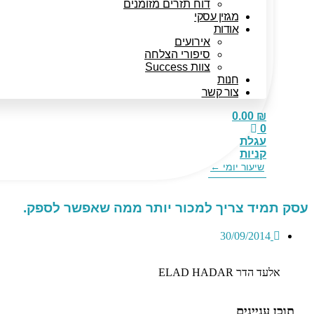
דוח תזרים מזומנים
מגזין עסקי
אודות
אירועים
סיפורי הצלחה
צוות Success
חנות
צור קשר
0.00
₪
0
עגלת
קניות
שיעור יומי ←
עסק תמיד צריך למכור יותר ממה שאפשר לספק.
30/09/2014
אלעד הדר ELAD HADAR
תוכן עניינים