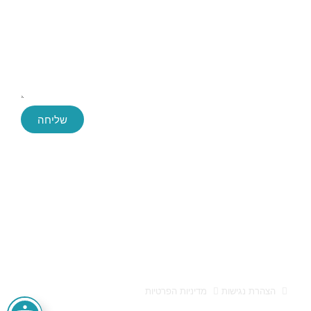
שליחה
Success ייעוץ עסקי, החברה הגדולה והמובילה בארץ לייעוץ עסקי
חברת הייעוץ Success הוקמה לפני כעשור, ושירתה במהלך השנים
הללו אלפי לקוחות בהצלחה. הידע והניסיון הללו חשפו בפנינו מידע
אותו אנו מתרגמים לפיתוח פעולות עסקיות אסטרטגיות מוצלחות
אלעד הדר ייעוץ עסקי 0522659651 הוא מותג המופעל על ידי
א.מ. טייגר בע"מ, ח.פ 512947557
הצהרת נגישות
מדיניות הפרטיות