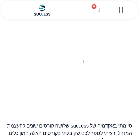
0
השירותים שלנו
מגזין עסקי
מידע מקצועי
הלוואה לעסקים
סיפור הצלחה VIBIT
25/02/2013
סיימתי באקדמיה של success שלושה קורסים שונים להעצמת
המנהל ורציתי לספר לכם שקיבלתי בקורסים האלה המון כלים.