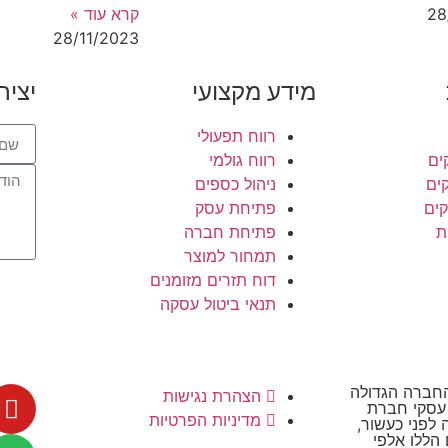
28
קרא עוד »
28/11/2023
מידע מקצועי
יציר
רווח תפעולי
ים
רווח גולמי
קים
ניהול כספים
קים
פתיחת עסק
ת
פתיחת חברה
תמחור למוצר
דוח תזרים מזומנים
תנאי ביטול עסקה
סקי, החברה הגדולה
הצהרת נגישות
 עסקי חברת
מדיניות הפרטיות
Suc הוקמה לפני כעשור,
הללו אלפי