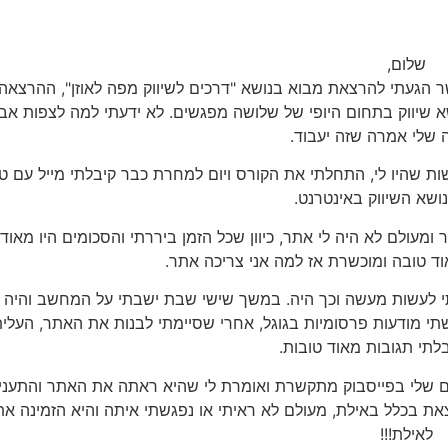
שלום,
י עם חברת success beauty התחיל ב- 13.12.10 כאשר הגעתי להרצאת מבוא בנושא "דרכים לשיווק מפה לאוזן", ה
שיווק בתחום היופי של שלושה מפגשים. לא ידעתי למה לצפות אבל
ה שלי אמרה שזה יעבוד.
ושא השיווק באינטרנט.
נה בתחום האיפור והשיער ומעולם לא היה לי אתר, כיוון שכל הזמן ביררתי והסכומים היו מא
ד טובה ומוכשרת אז למה אני צריכה אתר.
תי לעשות מעשה וכך היה. במשך שישי שבת ישבתי על המחשב והיה ל
שתי מודעות פרסומיות בגוגל, אחרי שסיימתי לבנות את האתר, העלית
בלתי תגובות מאוד טובות.
 שלי בפייסבוק מתקשרת ואומרת לי שהיא ראתה את האתר והתעני
את בכלל באילת, מעולם לא ראיתי או נפגשתי איתה והיא הזמינה את 
לאילת!!!