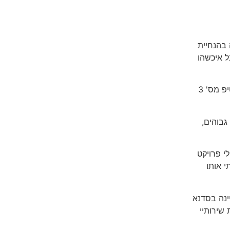
הרצאה בהנחיית
 איכשהו
לאחר שיחה עם ליזה מן, שהייתה לאוזן קשבת וענתה לי על החששות שהיו לי, התחלתי את הקורס ויום למחרת כבר קיבלתי מייל עם טיפ מס' 3
וד גבוהים,
י פרויקט
י אותו
ינה בסדנא
שירותיי