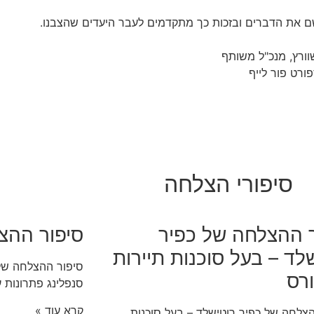
ם את הדברים ובזכות כך מתקדמים לעבר היעדים שהצבנו.
וורץ, מנכ"ל משותף
ורט פור לייף
http://www.sportforl
סיפורי הצלחה
ר ההצלחה של כפיר
סיפור ההצל
לד – בעל סוכנות תיירות
סיפור ההצלחה של 
רס
סנפלינג פתרונות 
קרא עוד »
צלחה של כפיר רוטישלד – בעל סוכנות