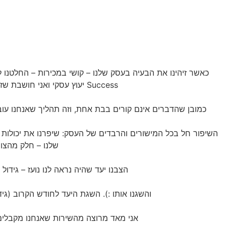
כאשר זיהינו את הבעיה בעסק שלנו – קושי במכירות – החלטנו
Success יעוץ עסקי ואני חושבת שזה באמת היה הצעד הנכון ביותר שבחרנו לעשות.
כמובן שהדברים אינם קורים בבת אחת, וזה תהליך שאנחנו עוברים
השיפור חל בכל המישורים והרבדים של העסק: שיפרנו את יכולות המ
שלנו – חלק מהצוו
הצבנו יעד שהיה נראה לנו נועז – גידול מכירות ב 35% לעומת הממוצע
והשגנו אותו :). השגת היעד לחודש הקרוב (גידול של 20% לעומת החודש הקודם) נראית קר
אני מאד מרוצה מהשירות שאנחנו מקבלים מ Success- ובמיוחד מהשירות האישי של שרו