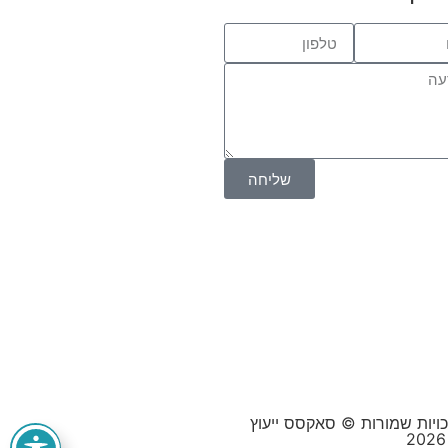
שליחה
כויות שמורות © סאקסס ייעוץ