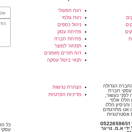
רווח תפעולי
ים
רווח גולמי
קים
ניהול כספים
קים
פתיחת עסק
ת
פתיחת חברה
תמחור למוצר
דוח תזרים מזומנים
תנאי ביטול עסקה
סקי, החברה הגדולה
הצהרת נגישות
 עסקי חברת
מדיניות הפרטיות
Suc הוקמה לפני כעשור,
הללו אלפי
הניסיון הללו
ו אנו מתרגמים
 אסטרטגיות
אלעד הדר ייעוץ עסקי 0522659651
כל הז
די א.מ. טייגר
עסקי 2026