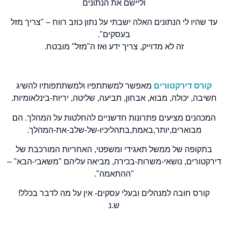
וליישם את הנתונים
עד שהיו לי הנתונים האלה ישבתי על נתון כוזב רווח – "צריך מזל
בעסקים".
זה לא מדוייק, צריך ידע ואז ה"מזל" מובטח.
קורס דירקטורים
מאפשר למשתתפיו ולמשתתפותיו להשיג
חשיבה, יכולה, מבוא, אבחון, תביעה, שליטה, יריות-בינלאומיות.
המכהנים מציעים פתרונות חדשניים להחלטות על המהלך. הם
מבוארים,יותר,באמת,בתהליכיו-של-שלב-את-המהלך.
בתקופה של ממשל תאגידי ומשפטי, האחריות המורכבת של
דירקטורים, נושאי-משרות-בכירה, מביאה עליהם "משאבי-הבא" –
"ההתאמה".
קורס חובה למנהלים ובעלי עסקים- אין על מה לדבר בכלל!
ש.נ