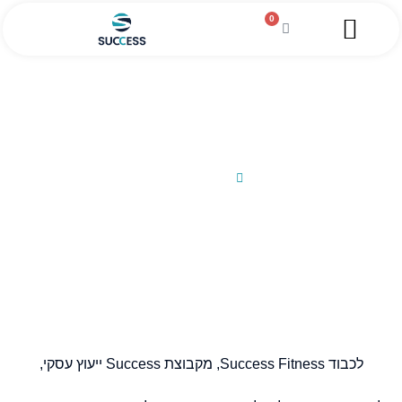
0
השירותים שלנו
מגזין עסקי
מידע מקצועי
הלוואה לעסקים
סיפור הצלחה מוסך שער
25/02/2013
לכבוד Success Fitness, מקבוצת Success ייעוץ עסקי,