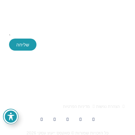
שליחה
Success ייעוץ עסקי, החברה הגדולה והמובילה בארץ לייעוץ עסקי
חברת הייעוץ Success הוקמה לפני כעשור, ושירתה במהלך השנים
הללו אלפי לקוחות בהצלחה. הידע והניסיון הללו חשפו בפנינו מידע
אותו אנו מתרגמים לפיתוח פעולות עסקיות אסטרטגיות מוצלחות
הצהרת נגישות
מדיניות הפרטיות
כל הזכויות שמורות © סאקסס ייעוץ עסקי 2026