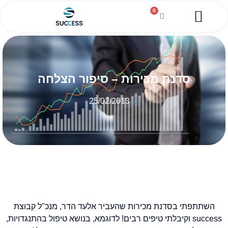
0
השירותים שלנו
מגזין עסקי
מידע מקצועי
הלוואה לעסקים
סדנת מכירות – סיפור הצלחה
25/02/2013
השתתפתי בסדנת מכירות שהעביר אלעד הדר, מנכ"ל קבוצת
success וקיבלתי טיפים רבים! לדוגמא, בנושא טיפול בהתנגדויות,