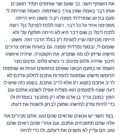
את השותף השני, כך שאם שני שותפים תמיד חושבים
אותו דבר באמת שאין צורך בשותפות. האמת שהייתה לי
פעם בת זוג שנפרדתי ממנה רק כי פשוט היא הייתה
מסכימה איתי על כל דבר, רוצה ללכת לסרט? כן? רוצה
ללכת לים? כן שום דבר היא לא הייתה חולקת עלי ולא
הייתה מכניסה עניין לזוגיות רק בגלל הדבר הזה. פשוט
שעמם לי, ובסוף נפרדתי ממנה. גם בזוגיות אנחנו צריכים
מישהו שייתן לנו מה שנקרא, את הקונטרה. שיהיה איזשהו
חיכוך שיהיה פלוס ומינוס, כי כשיש פלוס. ומינוס נוצר
חשמל אז בפעם הבאה שאתם מחפשים זוגיות או שותפות
תחפשו מישהו שמסוגל להפרות אתכם לחלוק עליכם לא
לריב אתכם בקטע רע אלא לריב אתכם, בקטע כזה שיש לו
דעה שונה ולפעמים הוא מצליח אפילו לשכנע אתכם וגם
הפוך כמובן צריך בן אדם שלא רק מתבצר בעמדתו ולו
כדי להיות צודק למישהו שמוכן לבחון ולשנות את דעתו.
בצד השני יש אנשים שרואים שהם טעו. אתם מכירים את
אלה שהם מתווכחים אתכם, וגם אחרי שהם רואים שהם
טעו, הם עדיין לא משנים את דעתם, ולו כדי להיות