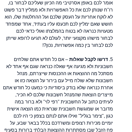
אומר לכם באופן אסרטיבי מה הכיוון שעליכם לבחור בו,
רו"ח שנותן לכם את כל האפשרויות ולא ממליץ דבר פשוט
לא לוקח אחריות על העסק שלכם ועל ההחלטות שלו, הוא
חושש שאם ימליץ לכם תכעסו עליו בעתיד, אחד שמפחד
מטעויות כנראה לא בטוח בהמלצתו ואולי כדאי לכם
לבחור מישהו מקצועי יותר, לעולם לא תגיעו לרופא שייתן
לכם לבחור בין כמה אפשרויות, נכון?!
5.
דרשו לקבל שאלות
– אם כל חודש אתם שולחים
חשבוניות ולא מגיעה אף שאלה כנראה שגם אף אחד לא
מסתכל מה ההוצאות או ההכנסות שייצרתם, מנהל
חשבונות שלא שולח מייל עם בירור על הוצאה כזו או
אחרת כנראה שלא בודק ביסודיות כי כמעט כל חודש אתם
מייצרים הוצאות שהמנהל חשבונות שלכם לא הכיר,
לעיתים כתוב על החשבונית "רפי לוי" ולא ברור במה
מדובר או שמוגשת חשבונית שנראית כמו הוצאה אישית
כגון ,"צימר בגליל" ואילו אתם לנתם בצפון כי היו לכם
יומיים מכירות רצופים ומשרדכם בכלל בבאר שבע, על
פח הזבל שבו מסתתרות ההוצאות הבלתי ברורות בסעיף