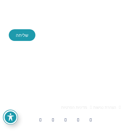
שליחה
Success ייעוץ עסקי, החברה הגדולה והמובילה בארץ לייעוץ עסקי
חברת הייעוץ Success הוקמה לפני כעשור, ושירתה במהלך השנים
הללו אלפי לקוחות בהצלחה. הידע והניסיון הללו חשפו בפנינו מידע
אותו אנו מתרגמים לפיתוח פעולות עסקיות אסטרטגיות מוצלחות
אלעד הדר ייעוץ עסקי 0522659651 הוא מותג המופעל על ידי
א.מ. טייגר בע"מ, ח.פ 512947557
הצהרת נגישות
מדיניות הפרטיות