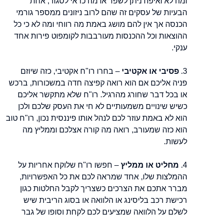
ומה לא ואיפה ניתן לשפר או מה כדאי לסגור, אחת
הבעיות של עסקים זה שהם לרוב ניזונים ממספר גורמי
הכנסה אך אין להם מושג באמת מה רווחי ומה לא כי כל
ההוצאות וכל ההכנסות מעורבבות לקומפוט פירות אחד
ענקי.
3.
פסיבי או אקטיבי
– בחרו רו"ח אקטיבי, כזה שיוזם
פניה אליכם אם הוא רואה קפיצה חדה במשכורות, ברכש
או בכל דבר שחורג מהרגיל. רו"ח שלא מתקשר אליכם
כשיש שינויים משמעותיים לא חי את העסק שלכם ולכן
הוא לא באמת עוזר לכם לנהל אותו פיננסית נכון, רו"ח טוב
הוא כזה שמעורב, רואה מה קורה אצלכם וממליץ מה
לעשות.
4.
מחליט או ממליץ
– חפשו רו"ח שלוקח אחריות על
ההמלצות שלו, אחד שמראה לכם את כל האפשרויות,
מברר אתכם את הצרכים כשצריך לקבל החלטות כגון
רכישת רכב בליסינג או הלוואה או בסוג הריבית שיש
לשלם על הלוואה שמציעים לכם לקחת וסופו של גבר