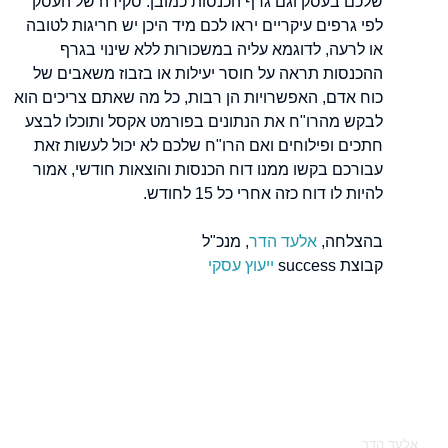
שלכם בעסק וגם גרף הכנסות כמובן. סקירה של העסק
לפי גרפים עיקריים יראו לכם מיד היכן יש חריגות לטובה
או לרעה, לדוגמא עליה במשכורות ללא שינוי בגרף
ההכנסות תראה על חוסר יעילות או בזבוז משאבים של
כוח אדם, האפשרויות הן רבות, כל מה שאתם צריכים הוא
לבקש מהרו"ח את הנתונים בפורמט אקסל ותוכלו לבצע
חתכים ופילוחים ואם הרו"ח שלכם לא יכול לעשות זאת
עבורכם בקשו ממנו דוח הכנסות והוצאות חודשי, אמור
להיות לו דוח כזה אחרי כל 15 לחודש.
בהצלחה,
אלעד הדר
, מנכ"ל
קבוצת success
ייעוץ עסקי
מאיפה להתחיל
אלעד הדר