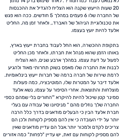
לא נמאס לעבוד כמו חמור?". לאחר שימוש ברק 14 מתוך
20 שעות הייעוץ שקנה הוא הצליח להגדיל את ההכנסות
של החברה שלו 6 פעמים במהלך 5 חודשים. ככה הוא פגש
את טכנולוגיית הניהול של האברד., ולאחר זמן מה, החליט
אלעד להיות יועץ בעצמו.
בתקופת ההכשרה, הוא החל לעבוד בחברת ייעוץ בארץ,
באותו הזמן שהוא מנהל את חברתו, ולאחר מכן החליט
לפעול על דעת עצמו. במהלך ארבע שנים, הוא הצליח
לבנות את החברה שלו מאפס בשוק תחרותי מאוד ולהגיע
לרמת שירות של חברה ברמה של חברות ייעוץ בינלאומיות.
אלעד דיבר על המטרות שלו, המוטיבציה, כמה פעולות
מוצלחות והתוצאות. אחרי הסיפור על עצמו, נשא אלעד
סמינר קטן שיכול להיות להיקרא "'החורים בלי שמהם כספי
החברה שלך נוזלים מהם " מניסיונו של עבודה עם בעלי
חברת אלעד הבין כי הבעלים מודאגים בדרך כלל הרבה
יותר על ידי העובדה כי אין להם מספיק לקוחות ולכן הם
צריכים לקדם ולמכור יותר.אבל הם עדיין מודאגים שאין
להם מספיק לקוחות עם זאת, יש עדיין "לפחות" כמה אזורים