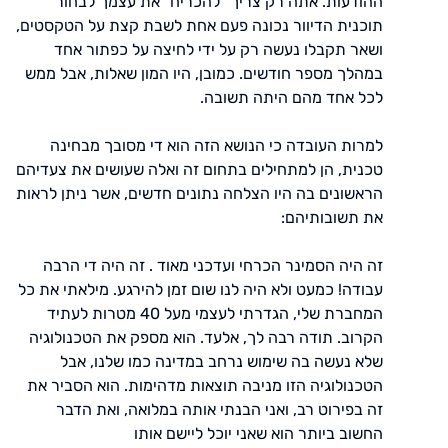
ההודעות. אתה רק צריך "להכריח" את עצמך לבחור
תוכנית הדיוור נכונה פעם אחת לשבת קצת על הטקסטים,
ושאר תקבלו נעשה רק על ידי לחיצה על כפתור אחד
במהלך מספר חודשים. כמובן, היו המון שאלות, אבל ממש
לכל אחד מהם היתה תשובה.
למרות העובדה כי הנושא הזה הוא די מסובך מבחינה
טכנית, הן למתחילים בתחום זה ואלה שעושים את צעדיהם
הראשונים בה היו הצלחה נתונים חדשים, אשר ניתן לראות
את תשובותיהם:
זה היה הסמינר הכרחי ועדכני מאוד . זה היה די הרבה
עבודה! כמעט ולא היה לנו שום זמן להירגע. מילאתי את כל
המחברת שלי, הגדרתי לעצמי מעל 40 מטרות לעתיד
הקרוב. תודה רבה לך, אלעד. הוא מספק את הטכנולוגיה
שלא נעשה בה שימוש נרחב במדינה כמו שלנו, אבל
הטכנולוגיה הזו מניבה תוצאות מדהימות. הוא הסביר את
זה בפירוט רב, ואני הבנתי אותה במלואה, ואת הדבר
החשוב ביותר הוא שאני יוכל ליישם אותו