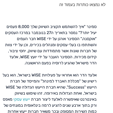
לא נמצאו כותרות בעמוד זה
סמינר "איך להשתמש תקציב השיווק שלך 8,000 פעמים
יעיל יותר?" נמסר בתאריך ה27 בנובמבר במרכז העסקים
"אוקסנה." הסמינר אורגן על ידי WISE חבר העמים
והשתתפו בו בעלי עסקים ומנהלים בכירים, וכן על ידי צוות
של חברות שונות אשר מתמודדות עם שיווק, יחסי ציבור,
קידום מכירות. הסמינר הועבר על ידי יועץ WISE, אלעד
הדר מישראל שהגיע לרוסיה בפעם הראשונה.
אלעד הדר הוא אחראי על פעילויות WISE בישראל, הוא בעל
רישיון של "מכללת האברד למינהל" והמייסד של חברת
הייעוץ "Success", שהיא חברת הייעוץ הגדולה של WISE
בישראל, ואחת הגדולות באירופה. זהו שימוש בשיווק
באינטרנט שאיפשרה לאלעד ליצור חברת
ייעוץ עסקי
מאפס
ורק בתוך ארבע שנים להגיע לרמה בינלאומית במונחים של
כמות השירות המסופק ובכך משאיר חברות ייעוץ אחרות