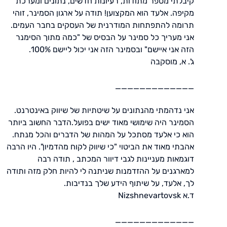
קיבלתי מספר מתודות, רעיונות חדשים, נתונים ומערכת
מקיפה. אלעד הוא המקצוען! תודה על ארגון הסמינר, זוהי
תרומה להתפתחות המודרנית של העסקים בחבר העמים.
אני מעריך כל סמינר על הבסיס של "כמה מתוך הסימנר
הזה אני איישם" ובסמינר הזה אני יכול ליישם 100%.
ג'. א, מוסקבה
_____________
אני נדהמתי מהנתונים על שיטתיות של שיווק באינטרנט.
הסמינר היה שימושי מאוד ישים בפועל.הדבר החשוב ביותר
הוא כי אלעד מסתכל על המהות של הדברים והכל מנתח.
אהבתי מאוד את הביטוי "כי שיווק לקוח מהדמיון". היו הרבה
דוגמאות מעניינות לגבי דיוור המכתב , תודה רבה
למארגנים על ההזדמנות שניתנה לי להיות חלק מזה ותודה
לך, אלעד, על שיתוף הידע שלך בנדיבות.
ד.א Nizshnevartovsk
_____________