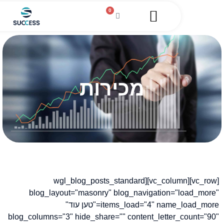
0
השירותים שלנו
מגזין עסקי
מידע מקצועי
הלוואה לעסקים
מכירות
[vc_row][vc_column][wgl_blog_posts_standard
blog_layout="masonry" blog_navigation="load_m
items_load="4" name_load_more="טען עוד"
blog_columns="3" hide_share="" content_letter_count