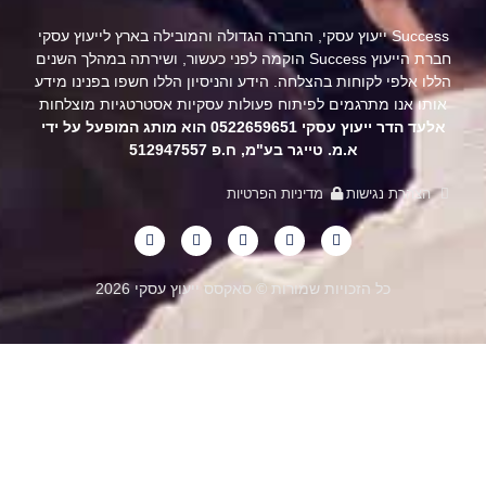
Success ייעוץ עסקי, החברה הגדולה והמובילה בארץ לייעוץ עסקי
חברת הייעוץ Success הוקמה לפני כעשור, ושירתה במהלך השנים
לו אלפי לקוחות בהצלחה. הידע והניסיון הללו חשפו בפנינו מידע
ותו אנו מתרגמים לפיתוח פעולות עסקיות אסטרטגיות מוצלחות
אלעד הדר ייעוץ עסקי 0522659651 הוא מותג המופעל על ידי
א.מ. טייגר בע"מ, ח.פ 512947557
הצהרת נגישות
מדיניות הפרטיות
כל הזכויות שמורות © סאקסס ייעוץ עסקי 2026