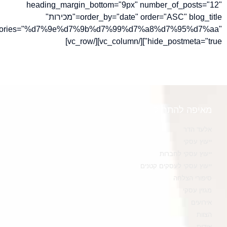
heading_margin_bottom="9px" number_of_posts=
order_by="date" order="ASC" blog_title="מכירות"
categories="%d7%9e%d7%9b%d7%99%d7%a8%d7%95%d7
hide_postmeta="true"][/vc_column]
יפה להתחיל
עד הדר
עוץ עסקי
עוץ עסקי לחברות
עוץ עסקי לעסקים קטנים
פורי הצלחה
זין עסקי
רועים
וות
דות