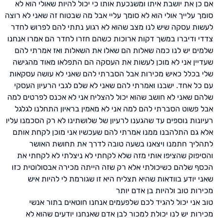
אם כן את יושבת איתו ומשנכעת אותו כי יכול להיות שאולי הוא לא
סומך עלייך אולי הוא לא סומך עליי אבל מה שבטוח זה שאני לא רוצה
לעשות עסקה שיש לנו מצב שהוא לא רגוע נתתי להם לפרוש לחדר
צדדי ודיברו במשך דקות ארוכות כשהם חזרו לחדר הם אמרו אנחנו
שלמים יש לנו כמה שאלות הם שאלו את השאלות ואז אמרתי להם
שעדיין אני לא מוכן לעשות את העסקה הם התפלאו מאוד מהגישה
שלי בכלל כאיש מכירות אבל הסברתי להם שאני לא עושה עסקאות
עם כל אחד. ישבנו ואמרתי להם שאני לא שלם לגבי הרעיון העסקי
שלהם שאני לא חושב שהוא יכול להצליח אני לא אכנס לפרטים למה
אבל פשוט הסברתי להם למה אני לא מאמין בראיון התחלנו לגלגל
רעיונות נוספים עד שהגענו לרעיון של שלושתינו לא רק הסכמנו עליו
אלא גם התלהבנו ממנו אמרתי להם שעכשיו אני מוכן לקחת אותם
לתהליך חתמנו ויצאנו בשעה טובה לדרך את תחושת האושר
והסיפוק שהציפו אותי מזה שלא לקחתי לא ניצלתי לא לקחתי את
הכסף שלהם כשיכולתי אלא רק שזה הייתה מכירה אבסולוטית כזו
שאני יודע בוודאות שהיא תצליח היא זו שגורמת לי להיות איש
מכירות טוב ולהיות בן אדם יותר
טוב
אני
יכול
להגיד
לכם
שלפעמים
אנחנו
חוטאים
בתור
אנשי
מכירות
יש
לנו
יכולת למכור לבן אדם שאנחנו יודעים שהוא לא