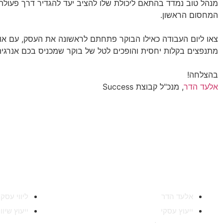
מנהל טוב נמדד בהתאם ליכולת שלו להציב יעד להגדיר דרך פעולה
המחסום הראשון.
צאו ליום העבודה כאילו הבוקר פתחתם לראשונה את העסק, עם אותה
מתנפצים בקלות יחסית והופכים לטל של בוקר שמכניס בכם אנרגיה
בהצלחה!
אלעד הדר
, מנכ"ל קבוצת Success
מאיפה להתחיל
תחומי מומחיו
אלעד הדר
ליווי עסקי
ייעוץ עסקי
ייעוץ שיו