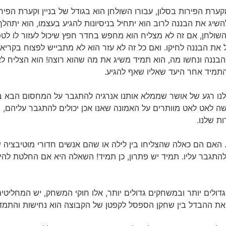
ערת הפירות בסלון, עבורו השולחן הוא בגודל של בניין וקערת הפיר
להשיג את הבננה לרוב הוא יתחיל בניסיונות להגיע בעצמו, הוא יתהל
על השולחן, אם זה לא מצליח הוא מחפש בחדר חפץ שיכול לעזור לו ל
ל את הבננה לחיקו. ואם כל זה לא עזר הוא לא מתבייש לפצוח בקריא
בננה ונחשו מה, הוא תמיד משיג את מה שהוא רוצה! הוא הצליח לא 
 התמיד אחר היעד שאליו שאף להגיע.
נו רגע של אושר שממלא אותנו אנרגיה להתגבר על המחסום הבא בית
שה לאט לאט מוותרים על האמונה שאנו אכן יכולים להתגבר עליהם, 
ת שלנו.
אם הם כאלה שהצליחו בין לילה או שהם אנשים חדורי מוטיבציה ש
תגבר עליו. תמיד יש פתרון, כן תמיד! השאלה היא אם החלטת להיכ
 גדולים יותר ובמשחקים גדולים יותר, אלו חוקי המשחק, יש המחליט
את ההבדל בין שחקן הספסל לקפטן של הקבוצה הוא נחישות והתמד