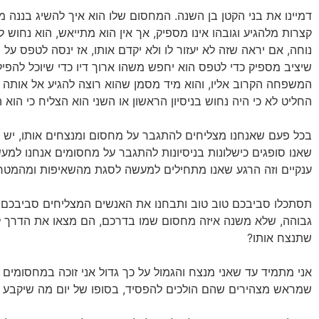
דמיינו את בני הקטן בן השנה. המחסום שלו הוא איך להשיג בננה מק
קצרות מלהגיע וגובהו אינו מספיק, אך אין הוא מתייאש, הוא נחוש 
נוחה, אם יראה שזה לא יעזור לו ולא יקדם אותו, אז ינסה לטפס 
שיציב מספיק כדי לטפס הוא יחפש משהו ארוך דיו כדי שיוכל להפי
המשפחה הקרוב אליו, והוא מיד מסמן שהוא רוצה להגיע אל אותה ה
החליט לא כי היה נחוש בניסיון הראשון או השני הוא הצליח כי הוא
בכל פעם שאנחנו מצליחים להתגבר על מחסום ומנצחים אותו, יש ל
שאנו סופגים כישלונות בניסיונות להתגבר על מחסומים אנחנו למע
ענקיים וזה הרגע שאנו מתחילים למעשה לסגת מהשאיפות ומהמטרו
תסתכלו סביבכם טוב טוב ותבחנו את האנשים המצליחים סביבכם. ה
גבוהה, שלא משנה איזה מחסום שמו בדרכם, הם מצאו את הדרך לה
שתנצח אותו?
אני מתמיד עד שאני מנצח והגמול על כך גדול אני זוכה במחסומים
שמראש מצהירים שהם הולכים להפסיד, בסופו של יום מה שיקבע 