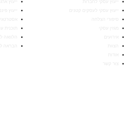
ייעוץ עסקי לחברות
ייעוץ ארג
ייעוץ עסקי לעסקים קטנים
ייעוץ פינ
סיפורי הצלחה
אסטרטגיה
מגזין עסקי
תוכנית ע
אירועים
הלוואה ל
הצוות
הבראה ל
אודות
צור קשר
Success ייעוץ עסקי, החברה 
Success הוקמה לפני כעשור,
והניסיון הללו חשפו בפנינו מידע א
מוצלחות