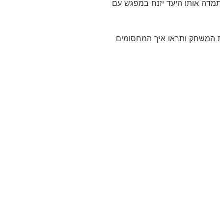
תמדה אותו היעד יזנח במפגש עם
את המשחק ותראו איך המחסומים
יצירת קשר