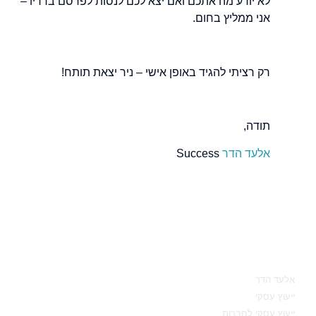
לא יודע מה אתכם ואם יצא לכם לנסות לפרסם ברדיו –
אני ממליץ בחום.
רק רציתי להגיד באופן אישי – ניר יצאת תותח!
תודה,
אלעד הדר
Success
מאיפה להתחיל
אלעד הדר
ייעוץ עסקי
ייעוץ עסקי לחברות