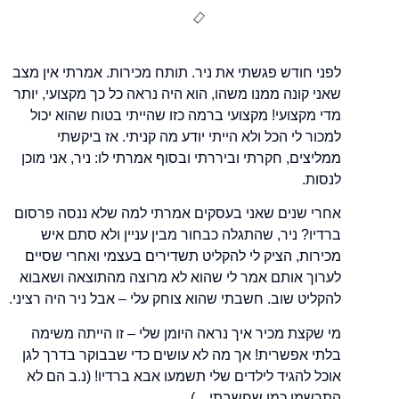
לפני חודש פגשתי את ניר. תותח מכירות. אמרתי אין מצב
שאני קונה ממנו משהו, הוא היה נראה כל כך מקצועי, יותר
מדי מקצועי! מקצועי ברמה כזו שהייתי בטוח שהוא יכול
למכור לי הכל ולא הייתי יודע מה קניתי. אז ביקשתי
ממליצים, חקרתי וביררתי ובסוף אמרתי לו: ניר, אני מוכן
לנסות.
אחרי שנים שאני בעסקים אמרתי למה שלא ננסה פרסום
ברדיו? ניר, שהתגלה כבחור מבין עניין ולא סתם איש
מכירות, הציק לי להקליט תשדירים בעצמי ואחרי שסיים
לערוך אותם אמר לי שהוא לא מרוצה מהתוצאה ושאבוא
להקליט שוב. חשבתי שהוא צוחק עלי – אבל ניר היה רציני.
מי שקצת מכיר איך נראה היומן שלי – זו הי
יתה משימה
בלתי אפשרית! אך מה לא עושים כדי שבבוקר בדרך לגן
אוכל להגיד לילדים שלי תשמעו אבא ברדיו!
(נ.ב הם לא
התרשמו כמו שחשבתי…)