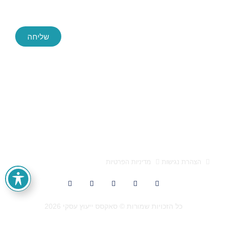
שליחה
Success ייעוץ עסקי, החברה הגדולה והמובילה בארץ לייעוץ עסקי
חברת הייעוץ Success הוקמה לפני כעשור, ושירתה במהלך השנים
הללו אלפי לקוחות בהצלחה. הידע והניסיון הללו חשפו בפנינו מידע
אותו אנו מתרגמים לפיתוח פעולות עסקיות אסטרטגיות מוצלחות
אלעד הדר ייעוץ עסקי 0522659651 הוא מותג המופעל על ידי
א.מ. טייגר בע"מ, ח.פ 512947557
הצהרת נגישות
מדיניות הפרטיות
כל הזכויות שמורות © סאקסס ייעוץ עסקי 2026