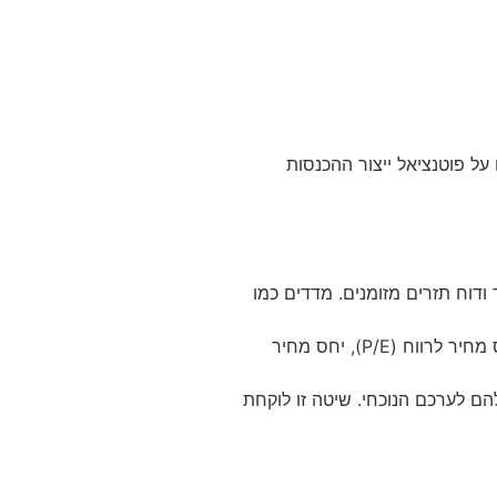
ל פוטנציאל ייצור ההכנסות
דוח תזרים מזומנים. מדדים כמו
שיטה זו כוללת השוואת המדדים הפיננסיים והתפעוליים של החברה לאלו של עסקים דומים בשוק. גורמים כמו יחס מחיר לרווח (P/E), יחס מחיר
 שלהם לערכם הנוכחי. שיטה זו לוקחת