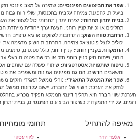
שפר את הביצועים הפיננסיים:
שמירה על מצב פיננסי חזק ח
ביעילות. להפגנת צמיחה עקבית בהכנסות, שולי רווח גבוהים 
בניית יתרון תחרותי:
יצירת יתרון תחרותי יכול לשפר את הער
תהליכים או זכויות קניין רוחני. הצעת ערך ייחודית מייחדת 
הרחבת טווח השוק:
התרחבות לשווקים או גיאוגרפיים חדשים
יכולים לנצל פוטנציאל צמיחה. התרחבות השוק מדגימה את י
התמקדות בקניין רוחני
: קניין רוחני, כולל פטנטים, סימנים 
רוחני, פיתוח תיק קניין רוחני חזק או רכישת פטנטים בעלי 
טיפוח שותפויות אסטרטגיות:
שיתוף פעולה עם שותפים אסטר
ומשאבים חדשים. הם גם מפגינים אמינות ומשפרים את פוטנ
שפר את הממשל התאגידי:
נוהלי ממשל תאגידי חזקים משרים 
לחזק את הערכת השווי של החברה. יישום עקרונות ממשל תאגי
הערכת שווי חברה היא תהליך דינמי הממלא תפקיד מכריע בהחלטות
ויזמים. על ידי התמקדות בשיפור הביצועים הפיננסיים, בניית יתרון 
מאיפה להתחיל
תחומי מומחיות
אלעד הדר
ליווי עסקי