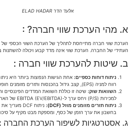
אלעד הדר ELAD HADAR
א. מהי הערכת שווי חברה? :
הערכת שווי חברה מתייחסת לתהליך של הערכת השווי הכספי של עסק
העתידי של החברה. הערכת שווי אינה מדד קבוע ויכולה להשתנות 
ב. שיטות להערכת שווי חברה :
ניתוח דוחות כספיים:
אחת הגישות הנפוצות ביותר היא ניתוח
רווח למניה (EPS), קצב גידול בהכנסות ותזרים מזומנים חופשי יכולים לספק תובנות לגבי המצב הפיננסי של החברה.
השוואות שוק:
למכירות (P/S) ויחס ערך ל-EBITDA (EV/EBITDA) של הארגון עוזרים לאמוד את הערך היחסי של חברה בתעשייתה.
ניתוח תזרים מזומנים מוזל (DCF):
ניתוח DCF מע
בחשבון את ערך הזמן של כסף, ומספקת מבט מקיף על סיכוי
ג. אסטרטגיות לשיפור הערכת החברה :