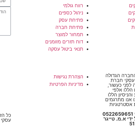
ים
רווח גולמי
קים
ניהול כספים
קים
פתיחת עסק
ת
פתיחת חברה
תמחור למוצר
דוח תזרים מזומנים
תנאי ביטול עסקה
סקי, החברה הגדולה
הצהרת נגישות
 עסקי חברת
מדיניות הפרטיות
Suc הוקמה לפני כעשור,
הללו אלפי
הניסיון הללו
ו אנו מתרגמים
 אסטרטגיות
אלעד הדר ייעוץ עסקי 0522659651
כל הז
די א.מ. טייגר
עסקי 2026