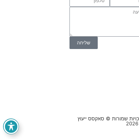
שליחה
כויות שמורות © סאקסס ייעוץ