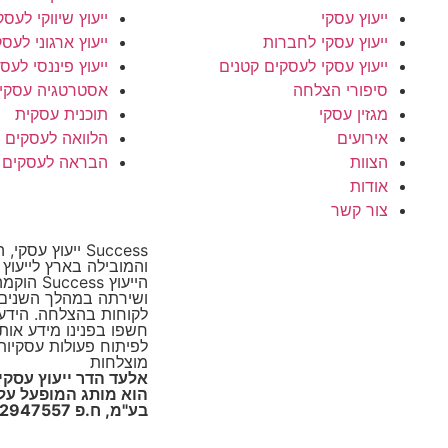
ייעוץ עסקי
ייעוץ שיווקי לעסק
ייעוץ עסקי לחברות
ייעוץ ארגוני לעס
ייעוץ עסקי לעסקים קטנים
ייעוץ פיננסי לעס
סיפורי הצלחה
אסטרטגיה עסקי
מגזין עסקי
תוכנית עסקית
אירועים
הלוואה לעסקים
הצוות
הבראה לעסקים
אודות
צור קשר
Success ייעוץ ע
והמובילה בארץ לייעוץ
הייעוץ cess
ושירתה במהלך השנים 
לקוחות בהצלחה. הידע ו
חשפו בפנינו מידע אות
לפיתוח פעולות עסקיות
מוצלחות
הוא מותג המופעל על י
בע"מ, ח.פ 512947557