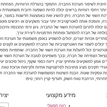
יונית לשיפור הערכת החברה. התמקד בהגדלת הרווחיות, הפחתת עלו
יותר ויחסי רווחיות בריאים יכולה להיות השפעה חיובית משמעותית ע
כת השווי של החברה. ניתן להשיג זאת באמצעות חדשנות במוצר, שיר
חברה, והופכת אותה לאטרקטיבית יותר עבור משקיעים או רוכשים פוטנצ
 יכולה לתרום להערכת השווי של החברה. גיוון זרמי ההכנסה והיכנס
כולתה של חברה להסתגל ופותחת הזדמנויות ליצירת ערך.
מסחריים וזכויות יוצרים, יכולים להשפיע באופן משמעותי על הערכת הש
ערך יכולים לשפר את האטרקטיביות של החברה למשקיעים או לקונים פו
טגיים יכול להעלות את הערכת השווי של החברה. שותפויות מספקות
ציאל הצמיחה של חברה, ובכך משפיעים לטובה על הערכת השווי של
אמון למשקיעים ומחזיקי עניין. דיווח כספי שקוף, ניהול סיכונים יעיל
די תקינים מציג מחויבות לפרקטיקות אתיות ולקיימות ארוכת טווח.
 עסקיות שונות. הבנת השיטות המשמשות להערכת שווי החברה חיוני
תחרותי, הרחבת טווח השוק, תעדוף קניין רוחני, טיפו
מידע מקצועי
יציר
רווח תפעולי