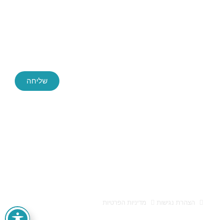
שליחה
Success ייעוץ עסקי, החברה הגדולה והמובילה בארץ לייעוץ עסקי
חברת הייעוץ Success הוקמה לפני כעשור, ושירתה במהלך השנים
הללו אלפי לקוחות בהצלחה. הידע והניסיון הללו חשפו בפנינו מידע
אותו אנו מתרגמים לפיתוח פעולות עסקיות אסטרטגיות מוצלחות
אלעד הדר ייעוץ עסקי 0522659651 הוא מותג המופעל על ידי
א.מ. טייגר בע"מ, ח.פ 512947557
הצהרת נגישות
מדיניות הפרטיות