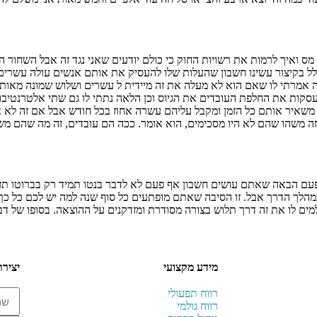
מס ואיך לרמות את רשויות החוק כי כולם יודעים שאני נגד זה אבל השחור
לל בקיצור עשינו חשבון שהעלות שלו להעסיק את אותם אנשים עולה עשרים
אמרתי לו שאם הוא לא מעלה את זה מיידית ל עשרים ושלוש שמונה מאות במ
ת את החלפת העובדים את הגיוס וכן הלאה נתתי לו גם שתי אלטרנטיבות
 משאיר אותם כל הזמן ומקבל עליהם עשרה אחוז בכל חודש אבל אם זה לא
זה משהו שהם לא היו מסכימים, הוא אומר. ככה הם עובדים, זה מה שהם משל
, בפעם הבאה שאתם עושים חשבון אף פעם לא לדבר בנטו תמיד רק בברוטו 
במהלך הדרך אבל. זו הסיבה שאתם מופתעים כל סוף שנה למה יש לכם כל 
ם לו את זה דרך תלוש בצורה מסודרת ומזדקנים על ההוצאה. בסופו של דבר
מידע מקצועי
יציר
רווח תפעולי
רווח גולמי