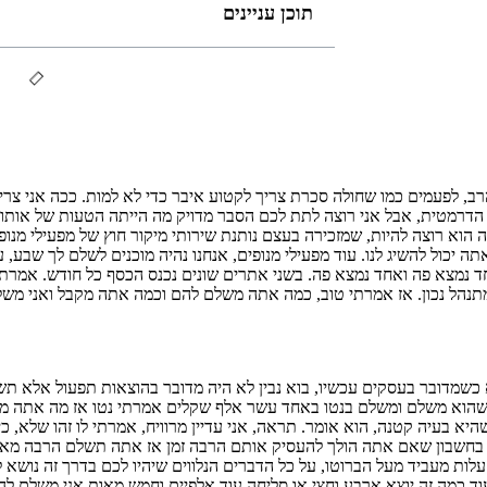
תוכן עניינים
ב, לפעמים כמו שחולה סכרת צריך לקטוע איבר כדי לא למות. ככה אני צרי
 הדרמטית, אבל אני רוצה לתת לכם הסבר מדויק מה הייתה הטעות של אותו
ה הוא רוצה להיות, שמזכירה בעצם נותנת שירותי מיקור חוץ של מפעילי מנו
 יכול להשיג לנו. עוד מפעילי מנופים, אנחנו נהיה מוכנים לשלם לך שבע
נמצא פה ואחד נמצא פה. בשני אתרים שונים נכנס הכסף כל חודש. אמרתי 
 מתנהל נכון. אז אמרתי טוב, כמה אתה משלם להם וכמה אתה מקבל ואני 
מדובר בעסקים עכשיו, בוא נבין לא היה מדובר בהוצאות תפעול אלא תש
הוא משלם ומשלם בנטו באחד עשר אלף שקלים אמרתי נטו אז מה אתה מדבר
 בעיה קטנה, הוא אומר. תראה, אני עדיין מרוויח, אמרתי לו זהו שלא, כי י
בחשבון שאם אתה הולך להעסיק אותם הרבה זמן אז אתה תשלם הרבה מאו
לות מעביד מעל הברוטו, על כל הדברים הנלווים שיהיו לכם בדרך זה נושא ל
עוד כמה זה יוצא ארבע וחצי או סליחה עוד אלפיים וחמש מאות אני משלם ל