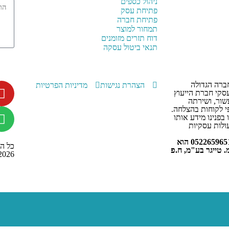
ניהול כספים
פתיחת עסק
פתיחת חברה
תמחור למוצר
דוח תזרים מזומנים
תנאי ביטול עסקה
, החברה הגדולה
הצהרת נגישות
מדיניות הפרטיות
עסקי חברת הייעוץ
י כעשור, ושירתה
י לקוחות בהצלחה.
 בפנינו מידע אותו
ולות עסקיות
אלעד הדר ייעוץ עסקי 0522659651 הוא
כל הז
. טייגר בע"מ, ח.פ
2026