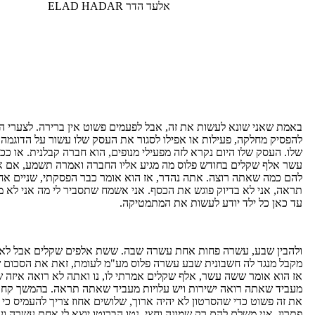
אלעד הדר ELAD HADAR
באמת שאני שונא לעשות את זה, אבל לפעמים פשוט אין ברירה. לצערי הר
להפסיק מחלקה, פעילות או אפילו לסגור את העסק שלו עשור על הדוגמה
שלו. העסק שלו היום נקרא לזה מפעילי מנופים, הוא חברה קבלנית. או ככ
עשר אלף שקלים בחודש פלוס מה מגיע אליו החברה ואמרה תשמע, אם אתה
להם כמה שאתה רוצה. אתה נהדר, אז הוא אומר כבר הפסקתי, שניים אחד 
תראה, אני לא בדיוק פוגש את הכסף. אני אשמח שתסביר לי מה אני לא
עד כאן כל ילד יודע לעשות את המתמטיקה.
ולהבין שבע, עשרה פחות אחת עשרה שבה. ששת אלפים שקלים אבל לא כש
מקבל מנגד לה חשבונית שבע עשרה פלוס מע"מ לעומת, זאת את הסכום ש
אז הוא אומר ששה עשר, אלף שקלים אמרתי לו, נו ואתה לא רואה איזה שהיא
מעביד שאתה רואה ישירות ויש עלויות מעביד שאתה תראה. בהמשך קח 
את זה פשוט כדי שהסרטון לא יהיה ארוך, שלושים אחוז צריך להעמיס כי ע
פתרון, אני משלם להם רק שמונה וחצי, נטו הברוטו יוצא לי אחת עשרה ו