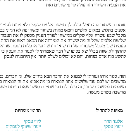
את הבעיה השחור הזה עולה לך פי שתיים זאת
אומרת השחור הזה כאילו עולה לך חמשת אלפים שקלים לא ניכנס לענייני 
אלפים בתלוש במקום אלפיים וחמש מאות בשחור ומשהו פה לא הגיוני בכ
מקבל שבע עשרה אלף שקלים ממישהו לצורך העניין מספק לו את העבודה 
שלושת אלפים שקל זה מה ששווה את הטירחה את הכאב ראש את ההתעסקו
פעמית שבו מקבל משכורת של חודש או חודש וחצי או עלות נוספת שהוא
לחתוך לא שווה בכלל יצא בסופו של דבר שאמרתי לו לסגור את העסק כי 
להשיג כוח אדם בפחות, והם לא יכולים לשלם יותר. אין היתכנות לעסק
הזה, סגור אותו ועזרתי לו למצוא את הדבר הבא בחיים שלו. אז חברים
מחשבים יש לכם עוד שלושים אחוז הוצאות כן מה אביא את זה הוצאות 
משלמים למישהו בשחור, זה עולה לכם פי שתיים מאשר שאם הייתם משלמי
מחשבה בטרם מעשה.
מאיפה להתחיל
תחומי מומחיות
אלעד הדר
ליווי עסקי
ייעוץ עסקי
ייעוץ שיווקי לעסקים