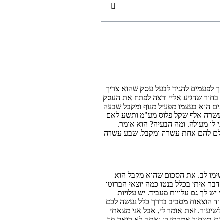
ך לפעמים להגיד לבעל עסק שהוא צריך
 בחור שהגיע אליי ורצה לפתח את העסק
פים הוא בעצמו מפעיל מנוף ומקבל שבעה
, עשרה אלף שקל פלוס מע"מ ותשע לאם
לו מעולה. ומה הבעיה? הוא אומר.
משלם להם אחת עשרה ומקבל. שבע עשרה
ימו לב. את הסכום שהוא מקבל הוא
 איתי בכלל בנטו כמה יוצאי הברוטו
ש לך גם עלויות מעביד. יש עלויות
ד הוצאות מסביב בדרך כלל נעשה לכם
שיעור. זאת אומר לי, אבל אני מצאתי
הם בשחור אמרתי לו ואתה לא רואה פה