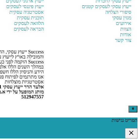
ייעוץ עסקי לחברות
ייעוץ ארגוני לעסקים
ייעוץ עסקי לעסקים קטנים
ייעוץ פיננסי לעסקים
סיפורי הצלחה
אסטרטגיה עסקית
מגזין עסקי
תוכנית עסקית
אירועים
הלוואה לעסקים
הצוות
הבראה לעסקים
אודות
צור קשר
Success ייעוץ עסקי
והמובילה בארץ לייעוץ 
Success הוקמה לפנ
במהלך השנים הללו אלפ
הידע והניסיון הללו חשפו
אנו מתרגמים לפיתוח פע
אסטרטגיות מוצלחות
מותג המופעל על ידי א.מ
512947557
תפריט נגישות
close
פתיחה