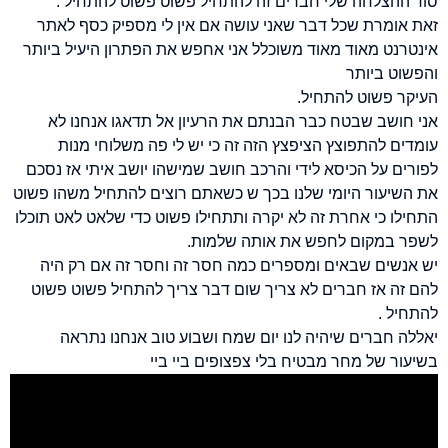
סוד ההצלחה שלי חברים זה להתחיל פשוט פשוט להתחיל .
זאת אומרת שכל דבר שאני עושה אם אין לי מספיק כסף לאתר
אינטרנט מאוד מאוד משוכלל אני אחפש את הפתרון היעיל ביותר
והפשוט ביותר
העיקר פשוט להתחיל.
אני חושב שבטח כבר הבנתם את הרעיון אל תדאגו אנחנו לא
עומדים להתפוצץ הציפצץ הזה זה כי יש לי פה משלוחי מנות
לפורים על הכיסא לידי והרכב חושב שמישהו יושב איתי אז נסכם
את השיעור היומי שלנו בכך ש כשאתם רוצים להתחיל משהו פשוט
התחילו כי אחרת זה לא יקרה ותתחילו פשוט כדי שלאט לאט תוכלו
לשפר במקום לחפש את אותה שלמות.
יש אנשים שבאים ומספרים כמה חסר זה וחסר זה אם רק היה
להם זה אז חברים לא צריך שום דבר צריך להתחיל פשוט פשוט
להתחיל .
יאללה
חברים
שיהיה
לנו
יום
שמח
ושבוע
טוב
אנחנו
נתראה
בשיעור
של
מחר
מבטיח
בלי
צפצופים
ביי
ביי