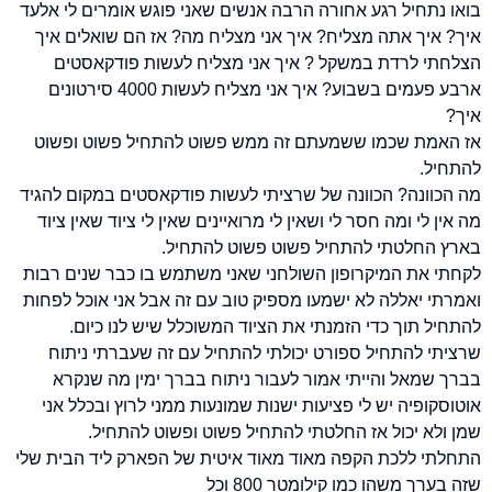
בואו נתחיל רגע אחורה הרבה אנשים שאני פוגש אומרים לי אלעד
איך? איך אתה מצליח? איך אני מצליח מה? אז הם שואלים איך
הצלחתי לרדת במשקל ? איך אני מצליח לעשות פודקאסטים
ארבע פעמים בשבוע? איך אני מצליח לעשות 4000 סירטונים
איך?
אז האמת שכמו ששמעתם זה ממש פשוט להתחיל פשוט ופשוט
להתחיל.
מה הכוונה? הכוונה של שרציתי לעשות פודקאסטים במקום להגיד
מה אין לי ומה חסר לי ושאין לי מרואיינים שאין לי ציוד שאין ציוד
בארץ החלטתי להתחיל פשוט פשוט להתחיל.
לקחתי את המיקרופון השולחני שאני משתמש בו כבר שנים רבות
ואמרתי יאללה לא ישמעו מספיק טוב עם זה אבל אני אוכל לפחות
להתחיל תוך כדי הזמנתי את הציוד המשוכלל שיש לנו כיום.
שרציתי להתחיל ספורט יכולתי להתחיל עם זה שעברתי ניתוח
בברך שמאל והייתי אמור לעבור ניתוח בברך ימין מה שנקרא
אוטוסקופיה יש לי פציעות ישנות שמונעות ממני לרוץ ובכלל אני
שמן ולא יכול אז החלטתי להתחיל פשוט ופשוט להתחיל.
התחלתי ללכת הקפה מאוד מאוד איטית של הפארק ליד הבית שלי
שזה בערך משהו כמו קילומטר 800 וכל