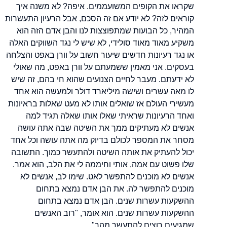
שקראו את הקופים המשועממים. איפה? לא משנה איך
קוראים לזה? לא יודע אם זה הסכם, אבל הרעיון התעשרות
המהיר, כל הבועות שמתפוצצות לנו והבן אדם הזה הוא
משקיע מאוד מאוד סולידי, לא שיש לי נגד השווקים האלה
או נגד רעיונות חדשים שיעור חשוב על וורן באפט והצלחה
בעסקים. אני מאמין ששמעתם על וורן באפט, מה שאולי
לא ידעתם. מעבר לחיים הצנועים שהוא חי בהם, זה שיש
לו מאה עשרים ושישה מיליארד דולר ולמעשה הוא אחד
מעשירי העולם אז שואלים אותו לא מעט שאלות בראיונות
ואחד הרעיונות שראיתי שאלו אותו שאלה תגיד למה
אנשים לא מעתיקים ממך את השיטה שבה אתה עושה
מסחר את המספר לכולם בדיוק מה אתה עושה וכל אחד
יכול להעתיק את אותה השיטה ולהתעשר כמוך. התשובה
שלו פשוט עם אמה, אותי וחיממה לי את הלב, הוא אמר.
אנשים לא מוכנים להתפשר לאט. שימו לב, אנשים לא
מוכנים להתפשר לה. את הבן אדם נמצא בתחום
ההשקעות עשרות שנים. הבן אדם נמצא בתחום
ההשקעות עשרות שנים. הוא אומר, "רוב האנשים
שמגיעים רוצים להתעשר מהר" .