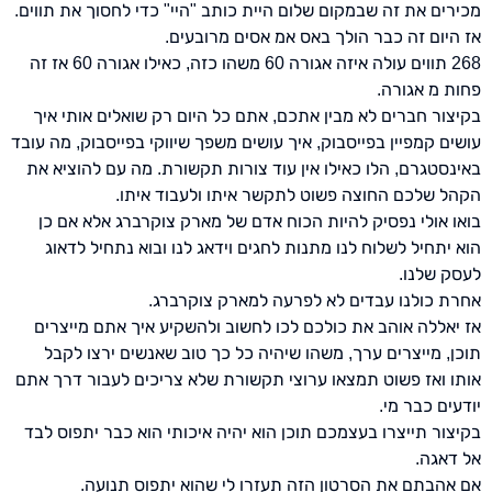
מכירים את זה שבמקום שלום היית כותב "היי" כדי לחסוך את תווים.
אז היום זה כבר הולך באס אמ אסים מרובעים.
268 תווים עולה איזה אגורה 60 משהו כזה, כאילו אגורה 60 אז זה
פחות מ אגורה.
בקיצור חברים לא מבין אתכם, אתם כל היום רק שואלים אותי איך
עושים קמפיין בפייסבוק, איך עושים משפך שיווקי בפייסבוק, מה עובד
באינסטגרם, הלו כאילו אין עוד צורות תקשורת. מה עם להוציא את
הקהל שלכם החוצה פשוט לתקשר איתו ולעבוד איתו.
בואו אולי נפסיק להיות הכוח אדם של מארק צוקרברג אלא אם כן
הוא יתחיל לשלוח לנו מתנות לחגים וידאג לנו ובוא נתחיל לדאוג
לעסק שלנו.
אחרת כולנו עבדים לא לפרעה למארק צוקרברג.
אז יאללה אוהב את כולכם לכו לחשוב ולהשקיע איך אתם מייצרים
תוכן, מייצרים ערך, משהו שיהיה כל כך טוב שאנשים ירצו לקבל
אותו ואז פשוט תמצאו ערוצי תקשורת שלא צריכים לעבור דרך אתם
יודעים כבר מי.
בקיצור תייצרו בעצמכם תוכן הוא יהיה איכותי הוא כבר יתפוס לבד
אל דאגה.
אם אהבתם את הסרטון הזה תעזרו לי שהוא יתפוס תנועה.