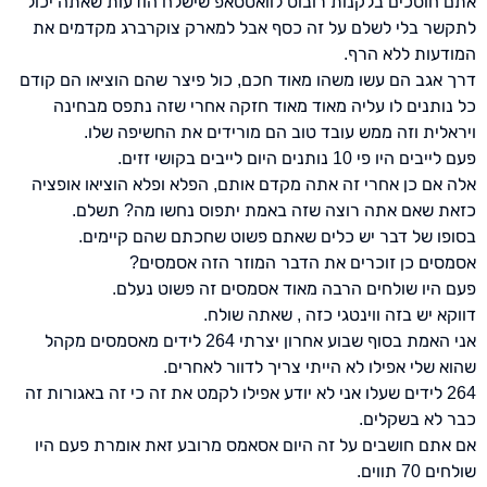
אתם חוסכים בלקנות רובוט לוואטסאפ שישלח הודעות שאתה יכול
לתקשר בלי לשלם על זה כסף אבל למארק צוקרברג מקדמים את
המודעות ללא הרף.
דרך אגב הם עשו משהו מאוד חכם, כול פיצר שהם הוציאו הם קודם
כל נותנים לו עליה מאוד מאוד חזקה אחרי שזה נתפס מבחינה
ויראלית וזה ממש עובד טוב הם מורידים את החשיפה שלו.
פעם לייבים היו פי 10 נותנים היום לייבים בקושי זזים.
אלה אם כן אחרי זה אתה מקדם אותם, הפלא ופלא הוציאו אופציה
כזאת שאם אתה רוצה שזה באמת יתפוס נחשו מה? תשלם.
בסופו של דבר יש כלים שאתם פשוט שחכתם שהם קיימים.
אסמסים כן זוכרים את הדבר המוזר הזה אסמסים?
פעם היו שולחים הרבה מאוד אסמסים זה פשוט נעלם.
דווקא יש בזה ווינטגי כזה , שאתה שולח.
אני האמת בסוף שבוע אחרון יצרתי 264 לידים מאסמסים מקהל
שהוא שלי אפילו לא הייתי צריך לדוור לאחרים.
264 לידים שעלו אני לא יודע אפילו לקמט את זה כי זה באגורות זה
כבר לא בשקלים.
אם אתם חושבים על זה היום אסאמס מרובע זאת אומרת פעם היו
שולחים 70 תווים.