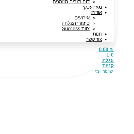
דוח תזרים מזומנים
מגזין עסקי
אודות
אירועים
סיפורי הצלחה
צוות Success
חנות
צור קשר
0.00
₪
0
עגלת
קניות
שיעור יומי ←
ל