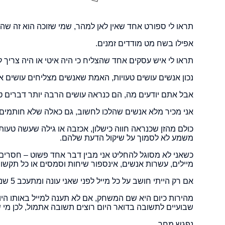
תראו לי ספורט אחד שאין לאן למהר, שמי שזוכה הוא זה שהג
אפילו בשח מט מודדים זמנים.
תראו לי איש עסקים אחד שהצליח כי היה איטי או היה צריך לי
נכון אנשים עושים טעויות, האמת שאנשים מצליחים עושים אפ
אבל אתם יודעים מה, הם כנראה עושים הרבה יותר דברים טו
אני מכיר מלא אנשים שהלכו לחשוב, גם כאלה שלא חותמים ב
כולם מהזן שכנראה חווה כישלון, אכזבה או גילה שעשה טע
משמע לא לסמוך על שיקול הדעת שלהם.
כשאני לא מסוגל להחליט אני מבין דבר אחד פשוט – חסרים 
מיילים, עשרות אנשים, אינספור שיחות וסמסים או כל תקשו
אם רק הייתי חושב על כל מייל לפני שאני עונה ומתעכב 5 שניות סביר להניח שהייתי מגיע כל יום שעה מאוחר יותר הביתה או משאיר אינספור מיליים ללא מענה.
מהירות כיום היא שם המשחק, אם לא תענה למייל באותו היו
שבועיים לתשובה בדואר היום רוצים תשובה אתמול, לכן מי
נפגש מחר..