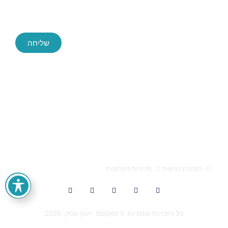
שליחה
Success ייעוץ עסקי, החברה הגדולה והמובילה בארץ לייעוץ עסקי
חברת הייעוץ Success הוקמה לפני כעשור, ושירתה במהלך השנים
הללו אלפי לקוחות בהצלחה. הידע והניסיון הללו חשפו בפנינו מידע
אותו אנו מתרגמים לפיתוח פעולות עסקיות אסטרטגיות מוצלחות
אלעד הדר ייעוץ עסקי 0522659651 הוא מותג המופעל על ידי
א.מ. טייגר בע"מ, ח.פ 512947557
הצהרת נגישות
מדיניות הפרטיות
כל הזכויות שמורות © סאקסס ייעוץ עסקי 2026