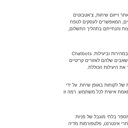
תר וייזום שיחות, צ'אטבוטים
קדים, המאפשרים לעסקים לטפח
צות והנחייתם בתהליך התשלום,
עלות ויעילות זמן: עסקים קטנים מתמודדים לעתים קרובות עם אילוצי משאבים, מה שהופך את זה למאתגר לטפל בפניות לקוחות במהירות וביעילות. Chatbots
שאבים שלהם לאזורים קריטיים
את היעילות הכוללת.
של לקוחות באופן שיחת. על ידי
מותאמת אישית לכל משתמש. רמה זו
מספר בלתי מוגבל של פניות
תרי אינטרנט, פלטפורמות מדיה