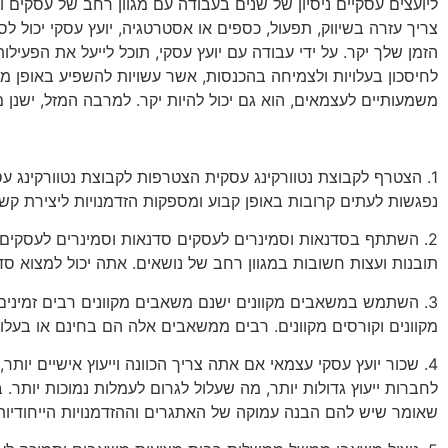
ליועצים עסקיים ניסיון של שנים בעבודה עם מגוון רחב של עסקים 
צריך עזרה בשיווק, תפעול, כספים או אסטרטגיה, יועץ עסקי יכול לס
הזמן שלך יקר. על ידי עבודה עם יועץ עסקי, תוכל לייעל את הפעיל
לחיסכון בעלויות ולצמיחה בהכנסות, אשר עשויות להשפיע באופן משמ
משמעותיים לעצמאים, הוא גם יכול להיות יקר. למרבה המזל, ישנן מס
1. הצטרף לקבוצת נטוורקינג עסקית הצטרפות לקבוצת נטוורקינג עס
נפגשות לעתים קרובות באופן קבוע ומספקות הזדמנויות ליצירת קשר
2. השתתף בסדנאות וסמינרים לעסקים סדנאות וסמינרים לעסקים הם
תובנות ועצות חשובות במגוון רחב של נושאים. אתה יכול למצוא סד
3. השתמש במשאבים מקוונים ישנם משאבים מקוונים רבים זמינים
מקוונים וקורסים מקוונים. רבים ממשאבים אלה הם בחינם או בעלות
4. שכור יועץ עסקי עצמאי אם אתה צריך הכוונה וייעוץ אישיים יותר
לחברות ייעוץ גדולות יותר, מה שעלול לגרום לעמלות נמוכות יותר
שאומר שיש להם הבנה עמוקה של האתגרים וההזדמנויות הייחודיות