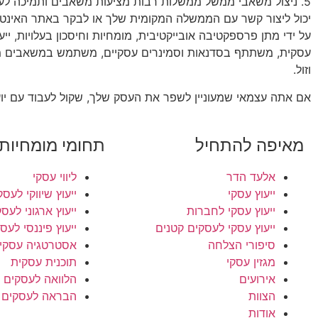
5. ניצול משאבי ממשל ממשלות רבות מציעות משאבים ותמיכה לעסק
יכול ליצור קשר עם הממשלה המקומית שלך או לבקר באתר האינטרנט
על ידי מתן פרספקטיבה אובייקטיבית, מומחיות וחיסכון בעלויות, יי
עסקית, משתתף בסדנאות וסמינרים עסקיים, משתמש במשאבים מקוו
וזול.
אם אתה עצמאי שמעוניין לשפר את העסק שלך, שקול לעבוד עם יוע
מאיפה להתחיל
תחומי מומחיות
אלעד הדר
ליווי עסקי
ייעוץ עסקי
ייעוץ שיווקי לעסק
ייעוץ עסקי לחברות
ייעוץ ארגוני לעס
ייעוץ עסקי לעסקים קטנים
ייעוץ פיננסי לעס
סיפורי הצלחה
אסטרטגיה עסקי
מגזין עסקי
תוכנית עסקית
אירועים
הלוואה לעסקים
הצוות
הבראה לעסקים
אודות