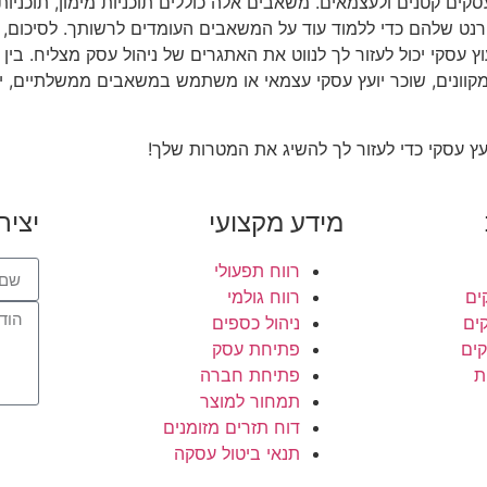
ים קטנים ולעצמאים. משאבים אלה כוללים תוכניות מימון, תוכניות 
 שלהם כדי ללמוד עוד על המשאבים העומדים לרשותך. לסיכום, ייעו
עוץ עסקי יכול לעזור לך לנווט את האתגרים של ניהול עסק מצליח. בי
נים, שוכר יועץ עסקי עצמאי או משתמש במשאבים ממשלתיים, ישנן
ץ עסקי כדי לעזור לך להשיג את המטרות שלך!
מידע מקצועי
יציר
רווח תפעולי
ים
רווח גולמי
קים
ניהול כספים
קים
פתיחת עסק
ת
פתיחת חברה
תמחור למוצר
דוח תזרים מזומנים
תנאי ביטול עסקה