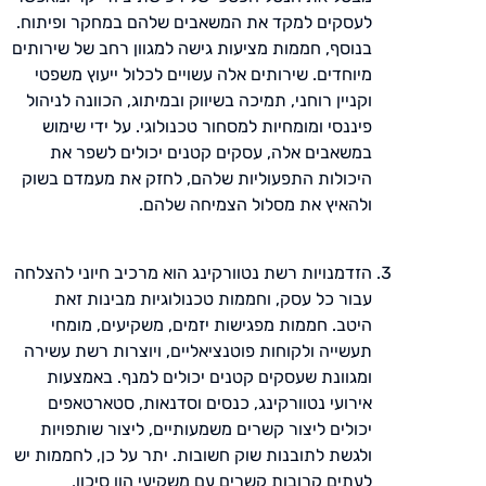
לעסקים למקד את המשאבים שלהם במחקר ופיתוח.
בנוסף, חממות מציעות גישה למגוון רחב של שירותים
מיוחדים. שירותים אלה עשויים לכלול ייעוץ משפטי
וקניין רוחני, תמיכה בשיווק ובמיתוג, הכוונה לניהול
פיננסי ומומחיות למסחור טכנולוגי. על ידי שימוש
במשאבים אלה, עסקים קטנים יכולים לשפר את
היכולות התפעוליות שלהם, לחזק את מעמדם בשוק
ולהאיץ את מסלול הצמיחה שלהם.
הזדמנויות רשת נטוורקינג הוא מרכיב חיוני להצלחה
עבור כל עסק, וחממות טכנולוגיות מבינות זאת
היטב. חממות מפגישות יזמים, משקיעים, מומחי
תעשייה ולקוחות פוטנציאליים, ויוצרות רשת עשירה
ומגוונת שעסקים קטנים יכולים למנף. באמצעות
אירועי נטוורקינג, כנסים וסדנאות, סטארטאפים
יכולים ליצור קשרים משמעותיים, ליצור שותפויות
ולגשת לתובנות שוק חשובות. יתר על כן, לחממות יש
לעתים קרובות קשרים עם משקיעי הון סיכון,