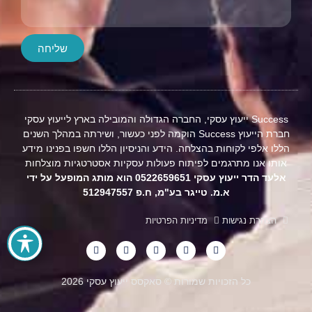
שליחה
Success ייעוץ עסקי, החברה הגדולה והמובילה בארץ לייעוץ עסקי
חברת הייעוץ Success הוקמה לפני כעשור, ושירתה במהלך השנים
הללו אלפי לקוחות בהצלחה. הידע והניסיון הללו חשפו בפנינו מידע
אותו אנו מתרגמים לפיתוח פעולות עסקיות אסטרטגיות מוצלחות
אלעד הדר ייעוץ עסקי 0522659651 הוא מותג המופעל על ידי
א.מ. טייגר בע"מ, ח.פ 512947557
הצהרת נגישות
מדיניות הפרטיות
כל הזכויות שמורות © סאקסס ייעוץ עסקי 2026