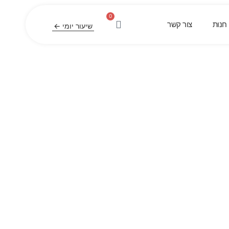
0
חנות
צור קשר
שיעור יומי ←
 גול