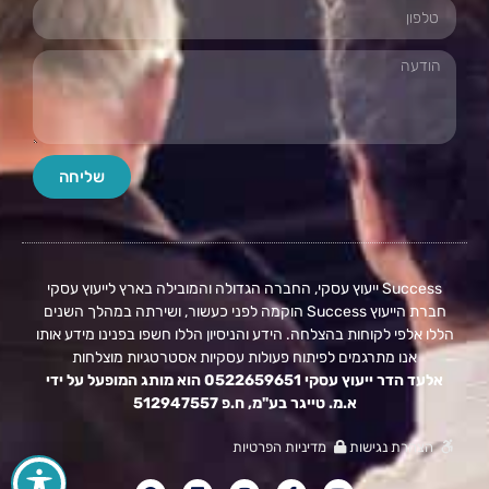
שליחה
Success ייעוץ עסקי, החברה הגדולה והמובילה בארץ לייעוץ עסקי
חברת הייעוץ Success הוקמה לפני כעשור, ושירתה במהלך השנים
הללו אלפי לקוחות בהצלחה. הידע והניסיון הללו חשפו בפנינו מידע אותו
אנו מתרגמים לפיתוח פעולות עסקיות אסטרטגיות מוצלחות
אלעד הדר ייעוץ עסקי 0522659651 הוא מותג המופעל על ידי
א.מ. טייגר בע"מ, ח.פ 512947557
הצהרת נגישות
מדיניות הפרטיות